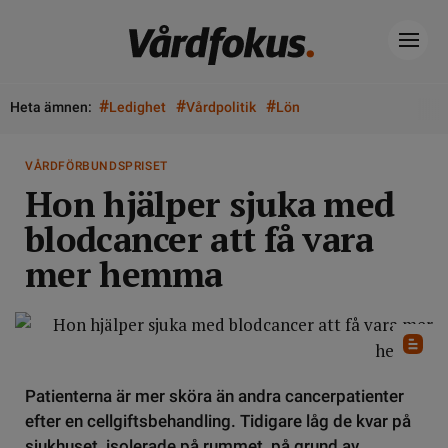
#
#
#
Heta ämnen:
Ledighet
Vårdpolitik
Lön
VÅRDFÖRBUNDSPRISET
Hon hjälper sjuka med
blodcancer att få vara
mer hemma
Patienterna är mer sköra än andra cancerpatienter
efter en cellgiftsbehandling. Tidigare låg de kvar på
sjukhuset, isolerade på rummet, på grund av