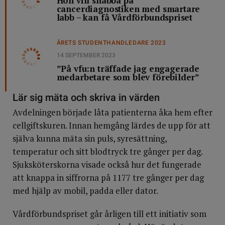
Hon vill snabba på
cancerdiagnostiken med smartare
labb – kan få Vårdförbundspriset
ÅRETS STUDENTHANDLEDARE 2023
14 SEPTEMBER 2023
”På vfu:n träffade jag engagerade
medarbetare som blev förebilder”
Lär sig mäta och skriva in värden
Avdelningen började låta patienterna åka hem efter
cellgiftskuren. Innan hemgång lärdes de upp för att
själva kunna mäta sin puls, syresättning,
temperatur och sitt blodtryck tre gånger per dag.
Sjuksköterskorna visade också hur det fungerade
att knappa in siffrorna på 1177 tre gånger per dag
med hjälp av mobil, padda eller dator.
Vårdförbundspriset går årligen till ett initiativ som