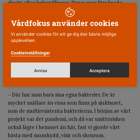
direkt efter behandlingen. Deras svar förvånade
henne.
Vårdfokus använder cookies
– De tycker att det är skönt att få vara hemma. De
får träffa sina nära oftare, sitta i egen soffa och titta
Vi använder cookies för att ge dig den bästa möjliga
upplevelsen.
på tv. De äter betydligt bättre, rör sig mer och är
lugnare. För dem ger det mental energi, möjlighet
Cookieinställningar
att landa.
Avvisa
Acceptera
Risken att smittas och få en infektion är lägre i
hemmet än på ett akutsjukhus.
– Där har man bara sina egna bakterier. De är
mycket snällare än vissa som finns på sjukhuset,
som de multiresistenta bakterierna. I början av vårt
projekt var det pandemi, och då var smittorisken
också lägre i hemmet än här, fast vi gjorde vårt
bästa med munskydd, visir och slussrum.