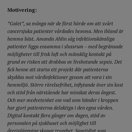
Motivering:
”Galet”, sa många när de först hörde om att svårt
cancersjuka patienter vårdades hemma. Men ibland är
hemma bäst. Amanda Ahlin såg infektionskänsliga
patienter ligga ensamma i slussrum – med begränsade
möjligheter till frisk luft och mänsklig kontakt på
grund av risken att drabbas av livshotande sepsis. Det
fick henne att starta ett projekt där patienterna
skyddas mot vårdinfektioner genom att vara i sin
hemmiljö. Större rörelsefrihet, inflytande över sin kost
och stöd från närstående har minskat deras ångest.
Och mer medvetenhet om vad som händer i kroppen
har gjort patienterna delaktiga i den egna vården.
Digital kontakt flera gånger om dagen, stöd av
personalen på sjukhuset och möjlighet till
återinläggning skapar trygghet. Samtidigt som