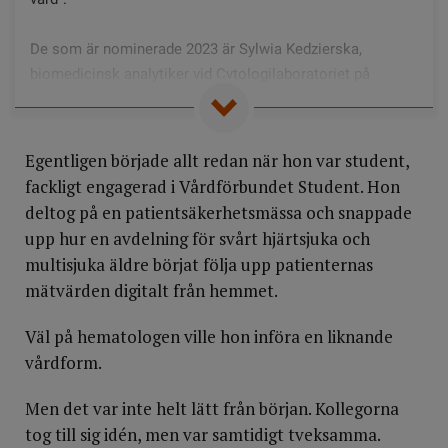
De som är nominerade 2023 är Sylwia Kedzierska,
biomedicinsk analytiker vid Cytologilaboratoriet på
Karolinska universitetssjukhuset i Huddinge, Anna
Rydberg, specialistsjuksköterska inom demens på Bräcke
Diakoni i Göteborg och Amanda Ahlin, sjuksköterska,
Egentligen började allt redan när hon var student,
hematologienheten på Skaraborgs sjukhus i Skövde.
fackligt engagerad i Vårdförbundet Student. Hon
Vinnaren utses vid en prisceremoni den 28 november.
deltog på en patientsäkerhetsmässa och snappade
upp hur en avdelning för svårt hjärtsjuka och
multisjuka äldre börjat följa upp patienternas
mätvärden digitalt från hemmet.
Väl på hematologen ville hon införa en liknande
vårdform.
Men det var inte helt lätt från början. Kollegorna
tog till sig idén, men var samtidigt tveksamma.