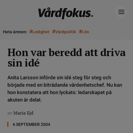
#
#
#
Heta ämnen:
Ledighet
Vårdpolitik
Lön
Hon var beredd att driva
sin idé
Anita Larsson införde sin idé steg för steg och
började med en biträdande vårdenhetschef. Nu kan
hon konstatera att hon lyckats: ledarskapet på
akuten är delat.
av
Maria Ejd
6 SEPTEMBER 2004