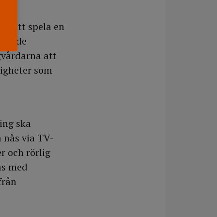
na att spela en
edande
igvårdarna att
igheter som
ing ska
 nås via TV-
r och rörlig
bas med
från