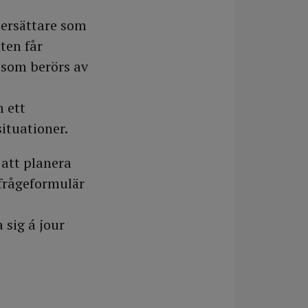
ersättare som
ten får
 som berörs av
m ett
ituationer.
att planera
 frågeformulär
 sig á jour