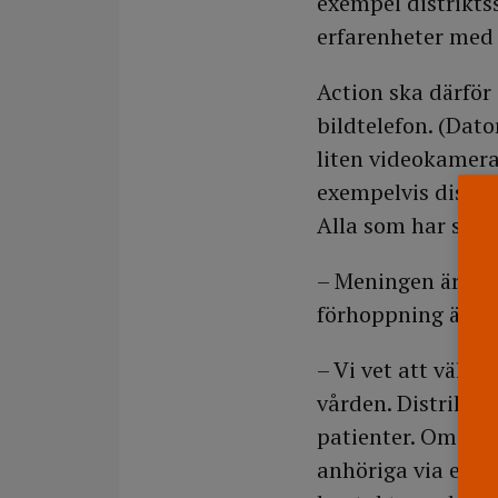
exempel distrikts
erfarenheter med
Action ska därför
bildtelefon. (Dato
liten videokamera
exempelvis distri
Alla som har syst
– Meningen är int
förhoppning är tv
– Vi vet att väld
vården. Distrikts
patienter. Om de 
anhöriga via en bi