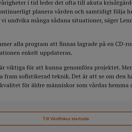
årigheter i tid leder det ofta till akuta krisåtgä
ontinuerligt planera vården och samtidigt följa h
vi undvika många sådana situationer, säger Len
mmer alla program att finnas lagrade på en CD-ro
ationen enkelt uppdateras.
är viktiga för att kunna genomföra projektet. Men
ta fram sofistikerad teknik. Det är att se om den 
ivskvalitet för äldre människor som vårdas hemma 
Till Vårdfokus startsida