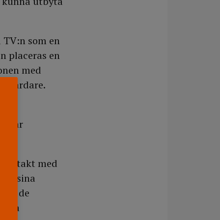
t kunna utbyta
a TV:n som en
:n placeras en
ionen med
igvårdare.
a. Vår
t kontakt med
lan sina
 med de
nliga