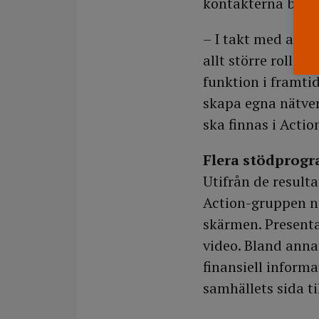
kontakterna blir b
– I takt med att 
allt större roll.
funktion i framtid
skapa egna nätve
ska finnas i Actio
Flera stödprog
Utifrån de result
Action-gruppen nu
skärmen. Presentat
video. Bland anna
finansiell inform
samhällets sida ti