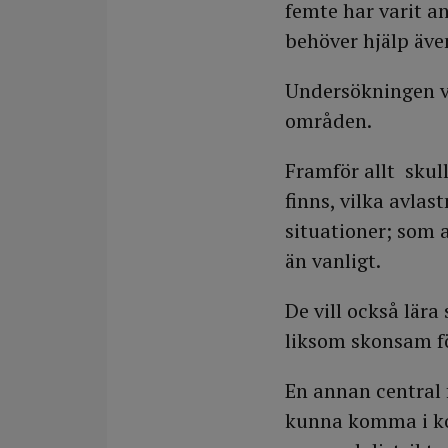
femte har varit a
behöver hjälp äve
Undersökningen vi
områden.
Framför allt skul
finns, vilka avlas
situationer; som a
än vanligt.
De vill också lär
liksom skonsam fö
En annan central 
kunna komma i kon