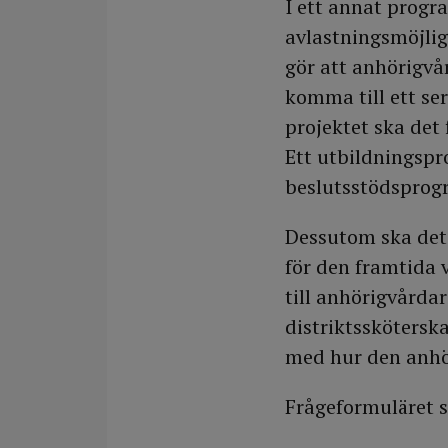
I ett annat progr
avlastningsmöjli
gör att anhörigvå
komma till ett se
projektet ska det 
Ett utbildningspr
beslutsstödsprogr
Dessutom ska det 
för den framtida 
till anhörigvårdar
distriktsskötersk
med hur den anhör
Frågeformuläret s