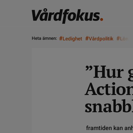
#
#
#
Heta ämnen:
Ledighet
Vårdpolitik
Lön
”Hur g
Actio
snabb
framtiden kan anhö