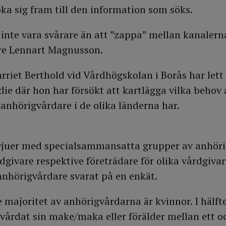
a sig fram till den information som söks.
t inte vara svårare än att ”zappa” mellan kanaler
are Lennart Magnusson.
rriet Berthold vid Vårdhögskolan i Borås har lett
die där hon har försökt att kartlägga vilka behov 
anhörigvårdare i de olika länderna har.
vjuer med specialsammansatta grupper av anhöri
rdgivare respektive företrädare för olika vårdgiva
anhörigvårdare svarat på en enkät.
 majoritet av anhörigvårdarna är kvinnor. I hälft
 vårdat sin make/maka eller förälder mellan ett oc