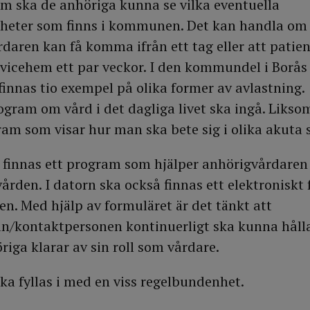
am ska de anhöriga kunna se vilka eventuella
gheter som finns i kommunen. Det kan handla om 
rdaren kan få komma ifrån ett tag eller att patien
rvicehem ett par veckor. I den kommundel i Borås
finnas tio exempel på olika former av avlastning.
ogram om vård i det dagliga livet ska ingå. Likso
am som visar hur man ska bete sig i olika akuta s
finnas ett program som hjälper anhörigvårdaren 
vården. I datorn ska också finnas ett elektroniskt
en. Med hjälp av formuläret är det tänkt att
an/kontaktpersonen kontinuerligt ska kunna hålla
iga klarar av sin roll som vårdare.
ka fyllas i med en viss regelbundenhet.