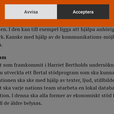
ättre än i dag.
Avvisa
Acceptera
antalet äldre i Europa ökar kommer anhörigvårdar
 Sjuksköterskan får en mer undervisande och handl
en. I den kan till exempel ligga att hjälpa anhör
rk. Kanske med hjälp av de kommunikations-möjl
n.
ram
at som framkommit i Harriet Bertholds undersökn
 utveckla ett flertal stödprogram som ska kunna
ionen ska ske med hjälp av texter, ljud, stillbilde
t ska varje nations team utarbeta en lokal data
ation. I denna ska alla former av ekonomiskt stöd 
ll de äldre belysas.