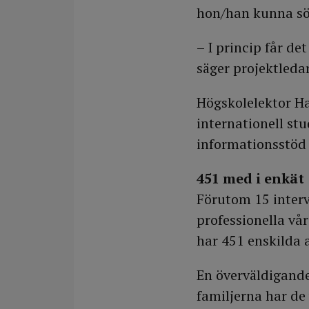
hon/han kunna sök
– I princip får de
säger projektled
Högskolelektor Ha
internationell stu
informationsstöd 
451 med i enkät
Förutom 15 inter
professionella vå
har 451 enskilda 
En överväldigande
familjerna har de