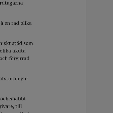
årdtagarna
å en rad olika
omiskt stöd som
 olika akuta
 och förvirrad
ätstörningar
t och snabbt
vare, till