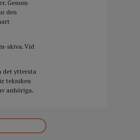
rder. Genom
ur den
nart
m-skiva. Vid
 det yttersta
här tekniken
av anhöriga.