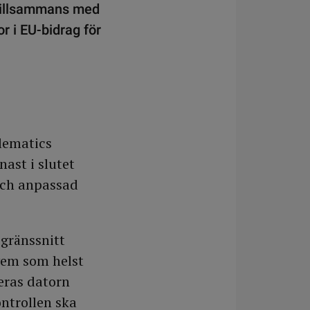
 tillsammans med
r i EU-bidrag för
lematics
nast i slutet
och anpassad
 gränssnitt
 vem som helst
ceras datorn
ntrollen ska