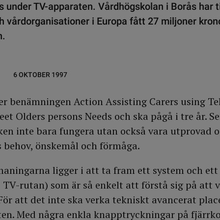
s under TV-apparaten. Vårdhögskolan i Borås har
ch vårdorganisationer i Europa fått 27 miljoner krono
n.
6 OKTOBER 1997
er benämningen Action Assisting Carers using Te
et Olders persons Needs och ska pågå i tre år. Se
ken inte bara fungera utan också vara utprovad 
s behov, önskemål och förmåga.
aningarna ligger i att ta fram ett system och ett
 TV-rutan) som är så enkelt att förstå sig på att
För att det inte ska verka tekniskt avancerat pla
en. Med några enkla knapptryckningar på fjärrko