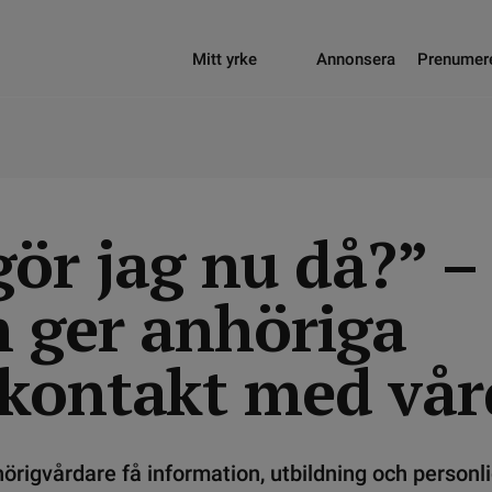
Mitt yrke
Annonsera
Prenumer
ör jag nu då?” –
n ger anhöriga
kontakt med vår
rigvårdare få information, utbildning och personlig