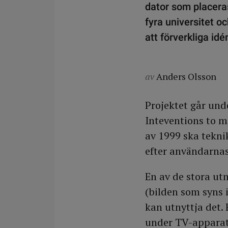
dator som placera
fyra universitet o
att förverkliga idé
av
Anders Olsson
Projektet går und
Inteventions to me
av 1999 ska tekni
efter användarna
En av de stora utm
(bilden som syns i
kan utnyttja det. 
under TV-apparat