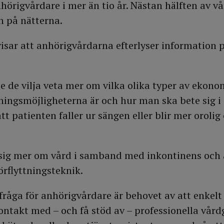
nhörigvårdare i mer än tio år. Nästan hälften av v
n på nätterna.
sar att anhörigvårdarna efterlyser information p
le de vilja veta mer om vilka olika typer av ekon
tningsmöjligheterna är och hur man ska bete sig i
tt patienten faller ur sängen eller blir mer orolig
a sig mer om vård i samband med inkontinens och 
rflyttningsteknik.
fråga för anhörigvårdare är behovet av att enkel
takt med – och få stöd av – professionella vårdgi