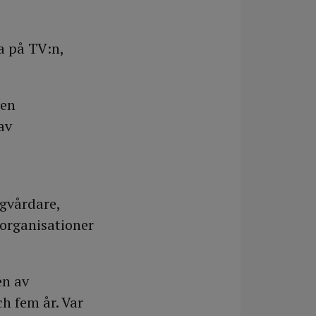
na på TV:n,
 en
av
gvårdare,
rorganisationer
en av
h fem år. Var