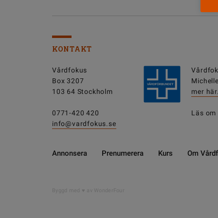
KONTAKT
Vårdfokus
Vårdfok
Box 3207
Michell
103 64 Stockholm
mer här
0771-420 420
Läs om
info@vardfokus.se
Annonsera
Prenumerera
Kurs
Om Vård
Byggd med
av WonderFour