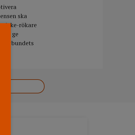
tivera
tensen ska
en icke-rökare
 att ge
årdförbundets