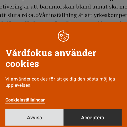
otivering är att barnmorskan bland annat ska mo
tt sluta röka. »Vår inställning är att yrkeskompe
d tjänstetillsättning. Om däremot en rökare och 
petens är det inte fel utifrån folkhälsosynpunkten
-rökaren«, säger Kerstin Sjöström, ordförande i V
Vårdfokus använder
cookies
Vi använder cookies för att ge dig den bästa möjliga
Till Vårdfokus startsida
upplevelsen.
Cookieinställningar
Avvisa
Acceptera
Nyhetsbrev
Tipsa oss!