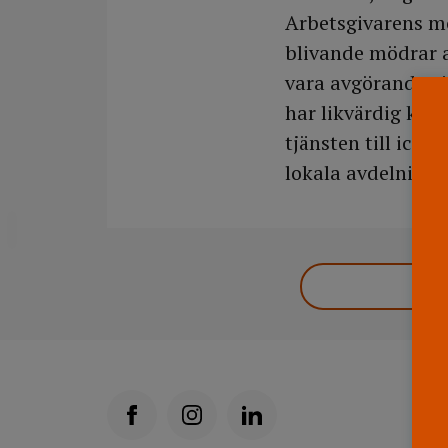
Arbetsgivarens m
blivande mödrar a
vara avgörande vi
har likvärdig kom
tjänsten till icke
lokala avdelning.
DELA