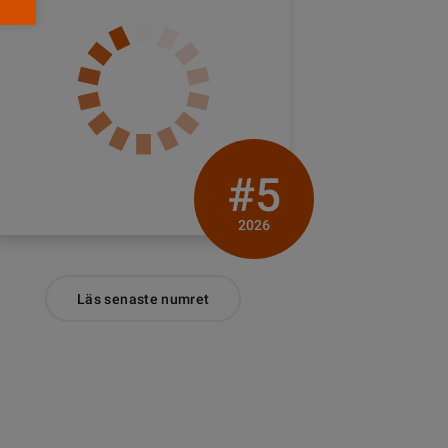
#5
2026
Läs senaste numret