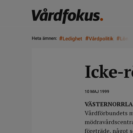
#
#
#
Heta ämnen:
Ledighet
Vårdpolitik
Lön
Icke-r
10 MAJ 1999
VÄSTERNORRL
Vårdförbundets m
mödravårdscentral
företräde, något 