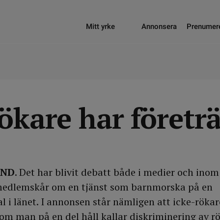
Mitt yrke
Annonsera
Prenumer
ökare har företr
AND
. Det har blivit debatt både i medier och inom
edlemskår om en tjänst som barnmorska på en
 i länet. I annonsen står nämligen att icke-rökar
som man på en del håll kallar diskriminering av rö