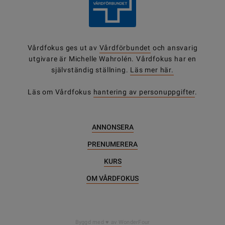
Vårdfokus ges ut av
Vårdförbundet
och ansvarig
utgivare är Michelle Wahrolén. Vårdfokus har en
självständig ställning.
Läs mer här.
Läs om Vårdfokus
hantering av personuppgifter
.
ANNONSERA
PRENUMERERA
KURS
OM VÅRDFOKUS
Byggd med
av WonderFour