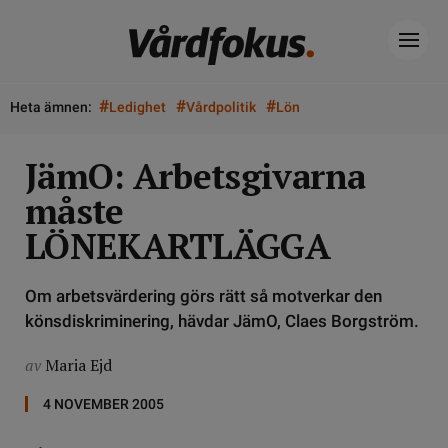
#
#
#
Heta ämnen:
Ledighet
Vårdpolitik
Lön
JämO: Arbetsgivarna
måste
LÖNEKARTLÄGGA
Om arbetsvärdering görs rätt så motverkar den
könsdiskriminering, hävdar JämO, Claes Borgström.
av
Maria Ejd
4 NOVEMBER 2005