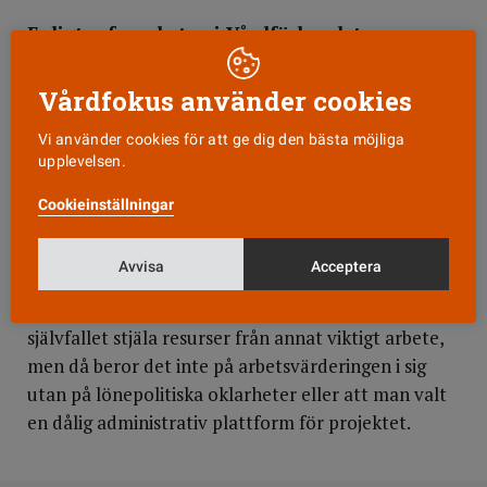
Enligt erfarenheten i Vårdförbundets
avdelningar går det åt mycket kraft och
resurser till arbetsvärdering och det sägs
Vårdfokus använder cookies
stjäla utrymme från den individuella
Vi använder cookies för att ge dig den bästa möjliga
lönesättningen. Finns det risk för att
upplevelsen.
arbetsvärdering blir ett arbetsgivarinstrument
som styr lönesättningen?
Cookieinställningar
Arbetsvärdering kan göras på många olika sätt. Om
Avvisa
Acceptera
en arbetsgivare drar igång ett stort projekt som
kostar mycket pengar och drar ut på tiden kan det
självfallet stjäla resurser från annat viktigt arbete,
men då beror det inte på arbetsvärderingen i sig
utan på lönepolitiska oklarheter eller att man valt
en dålig administrativ plattform för projektet.