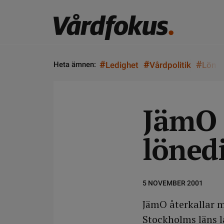
#
#
#
Heta ämnen:
Ledighet
Vårdpolitik
Lön
JämO 
löned
5 NOVEMBER 2001
JämO återkallar 
Stockholms läns l