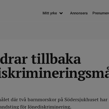
Mitt yrke
Annonsera
Prenumer
drar tillbaka
iskrimineringsm
målet där två barnmorskor på Södersjukhuset har
andsting för lönediskriminering.