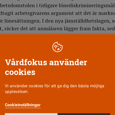
betsdomstolen i tidigare lönediskrimineringsmål 
odtagit arbetsgivarens argument att det är mark
ör lönesättningen. I den nya jämställdhetslagen, 
et, räcker det att anmälaren lägger fram fakta, se
 ska bevisa att diskriminering inte har skett. Fö
orna på Södersjukhuset ska kunna dömas enligt 
er sin arbetsgivare på nytt.
Vårdfokus använder
cookies
Till Vårdfokus startsida
Vi använder cookies för att ge dig den bästa möjliga
upplevelsen.
Cookieinställningar
Nyhetsbrev
Tipsa oss!