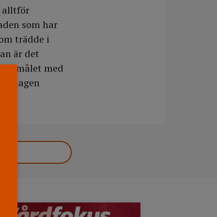
alltför
naden som har
som trädde i
dan är det
r att målet med
nya lagen