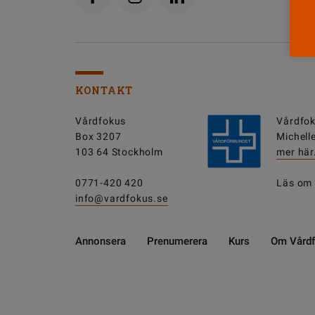
KONTAKT
Vårdfokus
Vårdfok
Box 3207
Michell
103 64 Stockholm
mer här
0771-420 420
Läs om
info@vardfokus.se
Annonsera
Prenumerera
Kurs
Om Vård