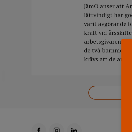
JämO anser att Ar
lättvindigt har g
varit avgörande f
kraft vid årsskift
arbetsgivaren som
de två barnmorsk
krävs att de anmäl
DELA