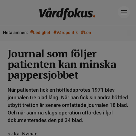
#
#
#
Heta ämnen:
Ledighet
Vårdpolitik
Lön
Journal som följer
patienten kan minska
pappersjobbet
När patienten fick en höftledsprotes 1971 blev
journalen tre blad lång. När han fick sin andra höftled
utbytt tretton år senare omfattade journalen 18 blad.
Och när samma slags operation utfördes i fjol
dokumenterades den på 34 blad.
av
Kaj Nyman