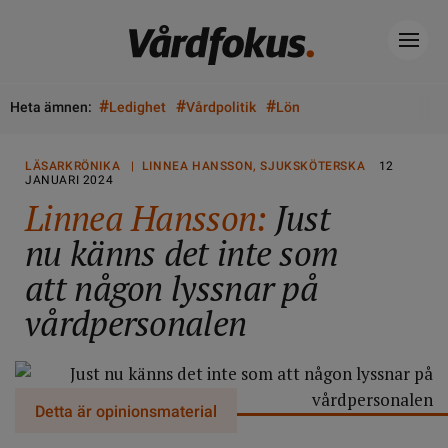
#
#
#
Heta ämnen:
Ledighet
Vårdpolitik
Lön
LÄSARKRÖNIKA | LINNEA HANSSON, SJUKSKÖTERSKA
12
JANUARI 2024
Linnea Hansson:
Just
nu känns det inte som
att någon lyssnar på
vårdpersonalen
Detta är opinionsmaterial