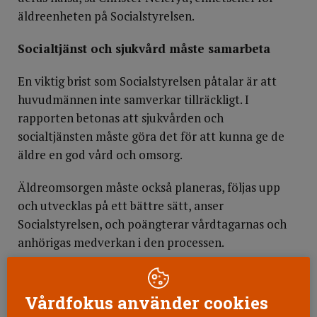
äldreenheten på Socialstyrelsen.
Socialtjänst och sjukvård måste samarbeta
En viktig brist som Socialstyrelsen påtalar är att
huvudmännen inte samverkar tillräckligt. I
rapporten betonas att sjukvården och
socialtjänsten måste göra det för att kunna ge de
äldre en god vård och omsorg.
Äldreomsorgen måste också planeras, följas upp
och utvecklas på ett bättre sätt, anser
Socialstyrelsen, och poängterar vårdtagarnas och
anhörigas medverkan i den processen.
Läkemedelsanvändning brister
Vårdfokus använder cookies
Även de äldres läkemedelsanvändning är ett