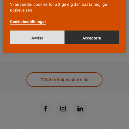
område som behöver förbättras. Där finns
Vi använder cookies för att ge dig den bästa möjliga
upplevelsen.
fortfarande kvalitetsbrister även om en del
åtgärder har vidtagits.
Cookieinställningar
Socialstyrelsen publicerar sedan 2003 årliga
Avvisa
Acceptera
lägesrapporter om bland annat äldreomsorg. Läs
hela rapporten på
www.socialstyrelsen.se
DELA
Till Vårdfokus startsida