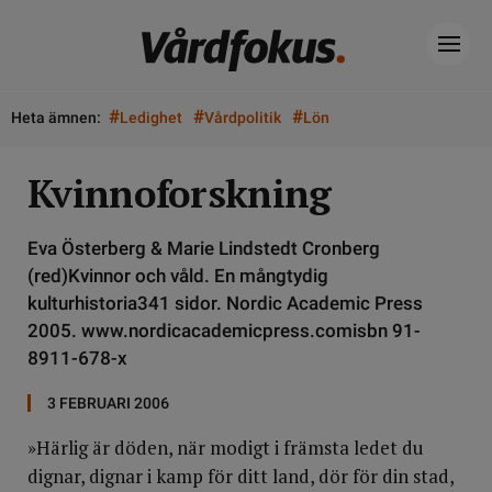
#
#
#
Heta ämnen:
Ledighet
Vårdpolitik
Lön
Kvinnoforskning
Eva Österberg & Marie Lindstedt Cronberg
(red)Kvinnor och våld. En mångtydig
kulturhistoria341 sidor. Nordic Academic Press
2005. www.nordicacademicpress.comisbn 91-
8911-678-x
3 FEBRUARI 2006
»Härlig är döden, när modigt i främsta ledet du
dignar, dignar i kamp för ditt land, dör för din stad,