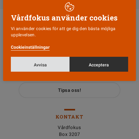
Vårdfokus använder cookies
Vi använder cookies för att ge dig den bästa möjliga
upplevelsen.
Cookieinställningar
Läs senaste numret
Avvisa
Acceptera
Nyhetsbrev
Tipsa oss!
KONTAKT
Vårdfokus
Box 3207