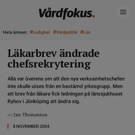
#
#
#
Heta ämnen:
Ledighet
Vårdpolitik
Lön
Läkarbrev ändrade
chefsrekrytering
Alla var överens om att den nya verksamhetschefen
inte skulle utses från en bestämd yrkesgrupp. Men
ett brev från läkare fick ledningen på länssjukhuset
Ryhov i Jönköping att ändra sig.
av
Jan Thomasson
8 NOVEMBER 2004