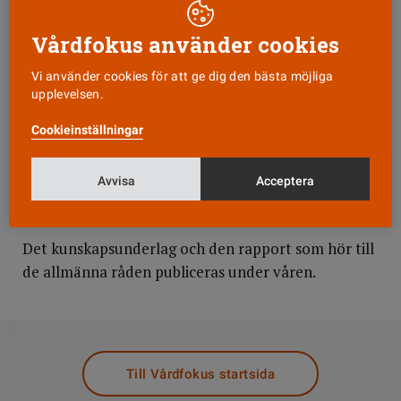
år.
Vårdfokus använder cookies
1 500 avlider varje år
Bröstcancer är den vanligaste cancerformen i
Vi använder cookies för att ge dig den bästa möjliga
Sverige. Varje år insjuknar 5 000 kvinnor och 1 500
upplevelsen.
avlider. Risken för en kvinna att avlida i bröstcancer
Cookieinställningar
före 50 års ålder är 0,2 procent. I 80-årsåldern har
risken stigit till 2,5 procent. Antalet fall av
bröstcancer har ökat de senaste decennierna och
Avvisa
Acceptera
ökningen fortsätter.
Det kunskapsunderlag och den rapport som hör till
de allmänna råden publiceras under våren.
DELA
Till Vårdfokus startsida