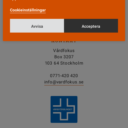
Cookieinställningar
Tipsa oss!
Avvisa
Acceptera
KONTAKT
Vårdfokus
Box 3207
103 64 Stockholm
0771-420 420
info@vardfokus.se