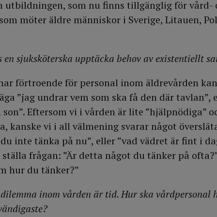
 utbildningen, som nu finns tillgänglig för vård-
om möter äldre människor i Sverige, Litauen, Pol
 en sjuksköterska upptäcka behov av existentiellt s
har förtroende för personal inom äldrevården kan
äga ”jag undrar vem som ska få den där tavlan”, e
 son”. Eftersom vi i vården är lite ”hjälpnödiga” o
ra, kanske vi i all välmening svarar något överslät
u inte tänka på nu”, eller ”vad vädret är fint i dag
ställa frågan: ”Är detta något du tänker på ofta?
om hur du tänker?”
ilemma inom vården är tid. Hur ska vårdpersonal hi
vändigaste?