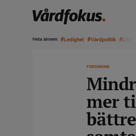
#
#
#
Heta ämnen:
Ledighet
Vårdpolitik
Lön
FORSKNING
Mindr
mer ti
bättre