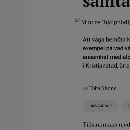
samta
Att våga bemöta kä
exempel på vad vård
ensamhet med äldr
i Kristianstad, är
av
Ebba Blume
OMVÅRDNAD
Tillsammans med 