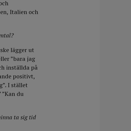
 och
en, Italien och
amtal?
ske lägger ut
ller ”bara jag
ch inställda på
ande positivt,
”. I stället
” ”Kan du
nna ta sig tid