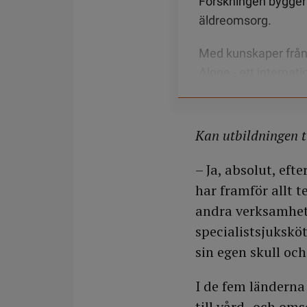
Forskningen bygger 
äldreomsorg.
Med kunskaper från 
Alone - ett internat
Syftet var att se hu
ensamhet hos äldre
Kan utbildningen t
Forskningen har res
utbildning tillgängli
– Ja, absolut, ef
länderna.
har framför allt 
andra verksamhete
Programmet är test
specialistsjuksköt
exempelvis Kristia
sin egen skull oc
I de fem länderna
till vård- och om