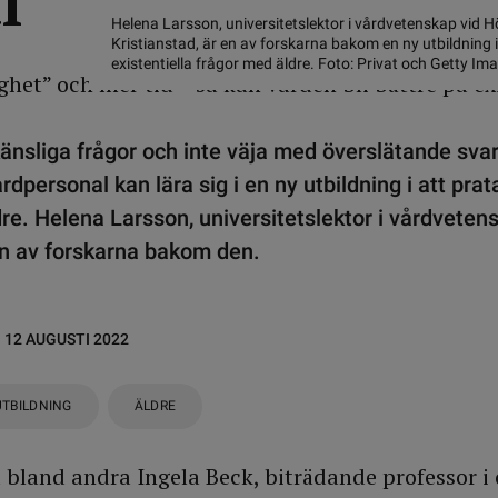
l
Helena Larsson, universitetslektor i vårdvetenskap vid H
Kristianstad, är en av forskarna bakom en ny utbildning 
existentiella frågor med äldre. Foto: Privat och Getty Im
nsliga frågor och inte väja med överslätande svar.
personal kan lära sig i en ny utbildning i att prata
e. Helena Larsson, universitetslektor i vårdveten
 en av forskarna bakom den.
12 AUGUSTI 2022
UTBILDNING
ÄLDRE
bland andra Ingela Beck, biträdande professor 