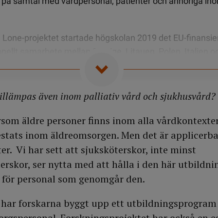
på samtal med vårdpersonal, patienter och anhöriga in
Lone-projektet startade högskolan 2019 det EU-finansie
ionellt samarbete mellan Sverige, Litauen, Polen, Italien
r det ser ut i andra länderna när det gäller kunskap om exis
.
illämpas även inom palliativ vård och sjukhusvård?
ulterat i att det sedan denna sommar nu finns en färdig,
g för att ge stöd till personal inom äldrevård och äldreomso
tersom äldre personer finns inom alla vårdkontexte
testats inom äldreomsorgen. Men det är applicerb
r. Vi har sett att sjuksköterskor, inte minst
at inom flera verksamheter, som inom äldreomsorg och h
erskor, ser nytta med att hålla i den här utbildni
nstad och Hässleholm.
h för personal som genomgår den.
 har forskarna byggt upp ett utbildningsprogram 
sorgspersonal. Forskningsprojektet har också en 