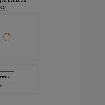
ct/
er