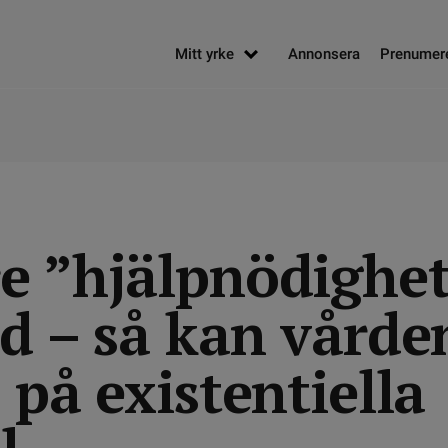
Mitt yrke
Annonsera
Prenumer
e ”hjälpnödighet
d – så kan vården
 på existentiella