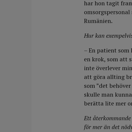
har hon tagit fram
omsorgspersonal s
Rumänien.
Hur kan exempelvis
– En patient som 
en krok, som att s
inte överlever min
att göra allting b
som ”det behöver d
skulle man kunna 
berätta lite mer 
Ett återkommande d
för mer än det nöd