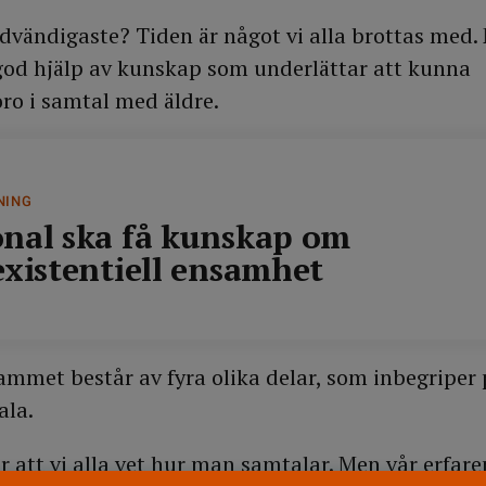
nödvändigaste? Tiden är något vi alla brottas me
god hjälp av kunskap som underlättar att kunna
 i samtal med äldre.
NING
nal ska få kunskap om
existentiell ensamhet
mmet består av fyra olika delar, som inbegriper 
ala.
r att vi alla vet hur man samtalar. Men vår erfare