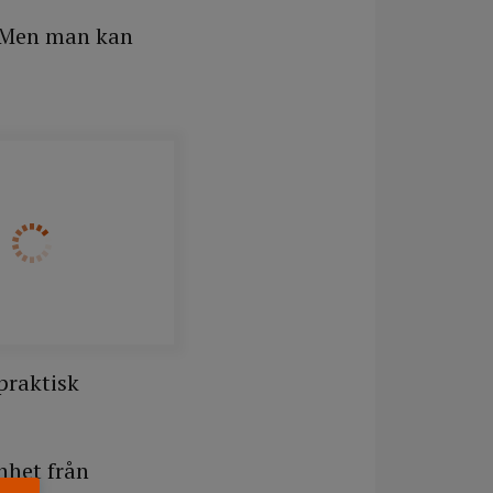
d. Men man kan
praktisk
nhet från