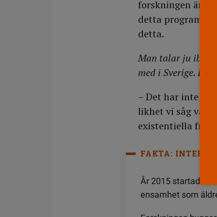
forskningen är at
detta program får
detta.
Man talar ju iblan
med i Sverige. Har 
– Det har inte var
likhet vi såg var 
existentiella frågo
FAKTA: INTERN
År 2015 startade Hö
ensamhet som äldre