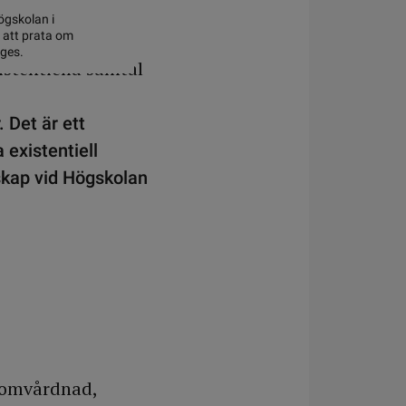
ögskolan i
i att prata om
ages.
 Det är ett
 existentiell
skap vid Högskolan
i omvårdnad,