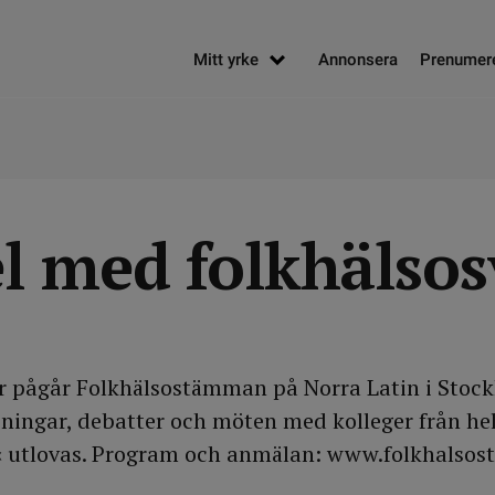
Mitt yrke
Annonsera
Prenumer
l med folkhälsos
r pågår Folkhälsostämman på Norra Latin i Stock
ningar, debatter och möten med kolleger från he
e« utlovas. Program och anmälan: www.folkhals