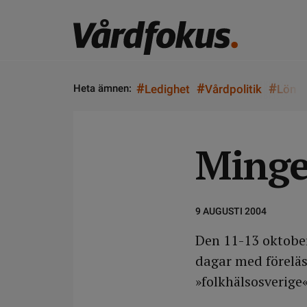
#
#
#
Heta ämnen:
Ledighet
Vårdpolitik
Lön
Minge
9 AUGUSTI 2004
Den 11-13 oktobe
dagar med föreläs
»folkhälsosverig