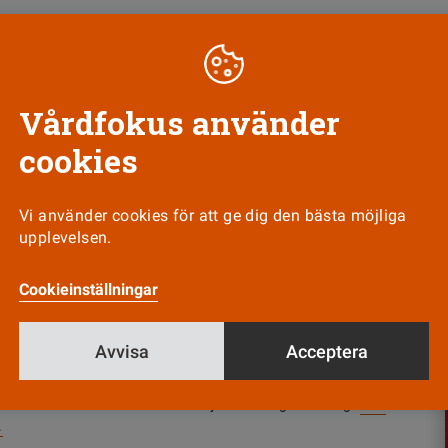
Till Vårdfokus startsida
Vårdfokus använder
cookies
Nyhetsbrev
Tipsa oss!
Vi använder cookies för att ge dig den bästa möjliga
upplevelsen.
Cookieinställningar
Avvisa
Acceptera
us ges ut av
Vårdförbundet
och ansvarig utgivare är
e Wahrolén. Vårdfokus har en självständig ställning.
Läs
.