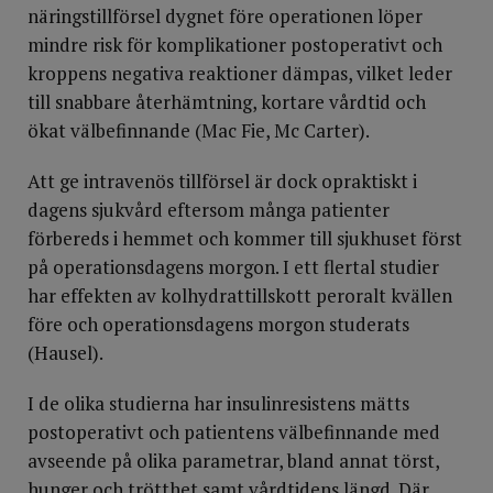
näringstillförsel dygnet före operationen löper
mindre risk för komplikationer postoperativt och
kroppens negativa reaktioner dämpas, vilket leder
till snabbare återhämtning, kortare vårdtid och
ökat välbefinnande (Mac Fie, Mc Carter).
Att ge intravenös tillförsel är dock opraktiskt i
dagens sjukvård eftersom många patienter
förbereds i hemmet och kommer till sjukhuset först
på operationsdagens morgon. I ett flertal studier
har effekten av kolhydrattillskott peroralt kvällen
före och operationsdagens morgon studerats
(Hausel).
I de olika studierna har insulinresistens mätts
postoperativt och patientens välbefinnande med
avseende på olika parametrar, bland annat törst,
hunger och trötthet samt vårdtidens längd. Där