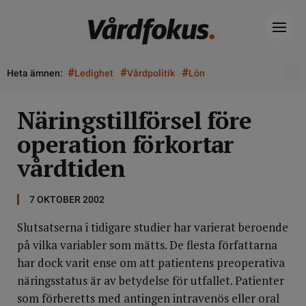
#
#
#
Heta ämnen:
Ledighet
Vårdpolitik
Lön
Näringstillförsel före
operation förkortar
vårdtiden
7 OKTOBER 2002
Slutsatserna i tidigare studier har varierat beroende
på vilka variabler som mätts. De flesta författarna
har dock varit ense om att patientens preoperativa
näringsstatus är av betydelse för utfallet. Patienter
som förberetts med antingen intravenös eller oral