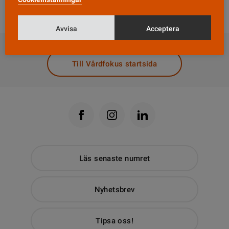
operation.
Avvisa
Acceptera
DELA
Till Vårdfokus startsida
Läs senaste numret
Nyhetsbrev
Tipsa oss!