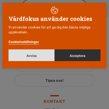
Till Vårdfokus startsida
Vårdfokus använder cookies
Vi använder cookies för att ge dig den bästa möjliga
upplevelsen.
Cookieinställningar
Läs senaste numret
Avvisa
Acceptera
Nyhetsbrev
Tipsa oss!
KONTAKT