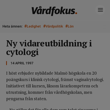
#
#
#
Heta ämnen:
Ledighet
Vårdpolitik
Lön
Ny vidareutbildning i
cytologi
14 APRIL 1997
I höst erbjuder nybildade Malmö högskola en 20
poängskurs i klinisk cytologi, främst vaginalcytologi.
Initiativet till kursen, liksom lärarkompetens och
utrustning, kommer från vårdhögskolan, men
pengarna från staten.
– Nu gäller det för alla dem som talat sig varma i