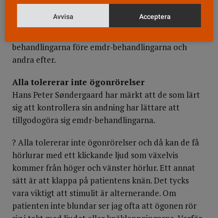
biofeedback kommer av att patienten direkt kan se
Avvisa
Acceptera
hur pulsen förändras med andningstekniken. Några
av patienterna i studien har genomgått biofeedback
behandlingarna före emdr-behandlingarna och
andra efter.
Alla tolererar inte ögonrörelser
Hans Peter Søndergaard har märkt att de som lärt
sig att kontrollera sin andning har lättare att
tillgodogöra sig emdr-behandlingarna.
? Alla tolererar inte ögonrörelser och då kan de få
hörlurar med ett klickande ljud som växelvis
kommer från höger och vänster hörlur. Ett annat
sätt är att klappa på patientens knän. Det tycks
vara viktigt att stimulit är alternerande. Om
patienten inte blundar ser jag ofta att ögonen rör