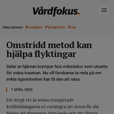
#
#
#
Heta ämnen:
Ledighet
Vårdpolitik
Lön
Omstridd metod kan
hjälpa flyktingar
Delar av hjärnan krymper hos människor som utsatts
för svåra trauman. Nu vill forskarna ta reda på om
enkla ögonrörelser kan få den att växa.
7 APRIL 2003
För drygt ett år sedan trumpetade
kvällstidningarna ut varningen att stress får din
hjärna att skrumpna. Man hade sett att råttors