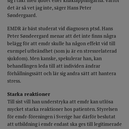
sig i takt med ljudet eller knäklappningarna. Varför
det är så vet jag inte, säger Hans Peter
Søndergaard.
EMDR är bäst studerat vid diagnosen ptsd. Hans
Peter Søndeergard menar att det inte finns några
belägg för att emdr skulle ha någon effekt vid till
exempel utbrändhet (som ju är en stressrelaterad
sjukdom). Men kanske, spekulerar han, kan
behandlingen leda till att individen ändrar
förhållningssätt och lär sig andra sätt att hantera
stress.
Starka reaktioner
Till sist vill han understryka att emdr kan utlösa
mycket starka reaktioner hos patienten. Styrelsen
för emdr-föreningen i Sverige har därför beslutat
att utbildning i emdr endast ska ges till legitimerade