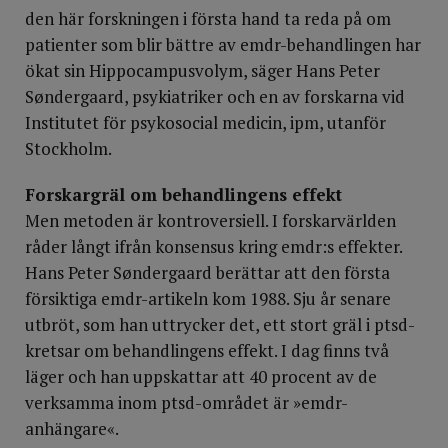
den här forskningen i första hand ta reda på om
patienter som blir bättre av emdr-behandlingen har
ökat sin Hippocampusvolym, säger Hans Peter
Søndergaard, psykiatriker och en av forskarna vid
Institutet för psykosocial medicin, ipm, utanför
Stockholm.
Forskargräl om behandlingens effekt
Men metoden är kontroversiell. I forskarvärlden
råder långt ifrån konsensus kring emdr:s effekter.
Hans Peter Søndergaard berättar att den första
försiktiga emdr-artikeln kom 1988. Sju år senare
utbröt, som han uttrycker det, ett stort gräl i ptsd-
kretsar om behandlingens effekt. I dag finns två
läger och han uppskattar att 40 procent av de
verksamma inom ptsd-området är »emdr-
anhängare«.