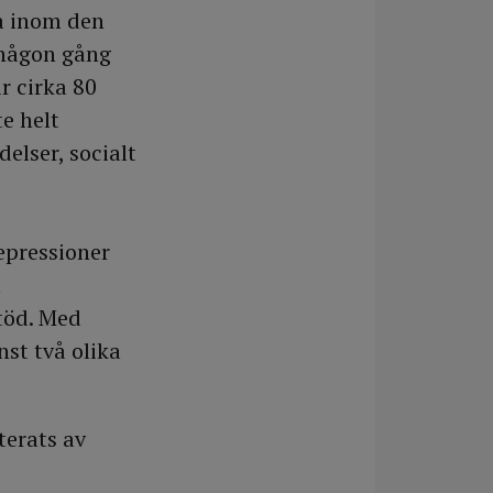
a inom den
 någon gång
r cirka 80
e helt
elser, socialt
epressioner
m
töd. Med
st två olika
terats av