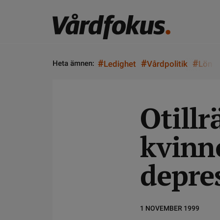
#
#
#
Heta ämnen:
Ledighet
Vårdpolitik
Lön
Otillr
kvinn
depre
1 NOVEMBER 1999