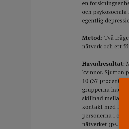
en forskningsenh
och psykosociala f
egentlig depressi
Metod
: Två fråge
nätverk och ett fö
Huvudresultat
: 
kvinnor. Sjutton p
10 (37 procent) ha
grupperna hade up
skillnad mellan g
kontakt med familj
personerna i oss-g
nätverket (p<.003)