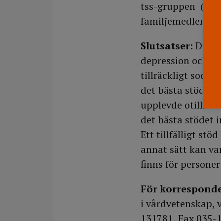
tss-gruppen (88 p
familjemedlemmar,
Slutsatser:
Denna
depression och sa
tillräckligt social
det bästa stödet g
upplevde otillräck
det bästa stödet i
Ett tillfälligt s
annat sätt kan va
finns för persone
För korrespond
i vårdvetenskap, 
131781, Fax 035-