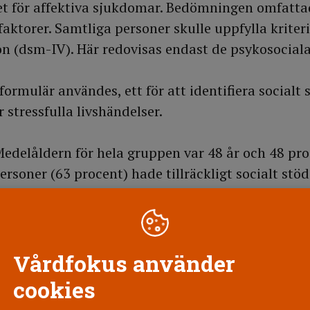
et för affektiva sjukdomar. Bedömningen omfatta
aktorer. Samtliga personer skulle uppfylla kriter
on (dsm-IV). Här redovisas endast de psykosociala
formulär användes, ett för att identifiera socialt 
r stressfulla livshändelser.
Medelåldern för hela gruppen var 48 år och 48 pro
ersoner (63 procent) hade tillräckligt socialt stö
de otillräckligt socialt stöd (oss). Resultaten vis
plevt lika många livshändelser. Det var inte hel
rupperna beträffande att ha en partner eller frek
en. Resultaten visade en signifikant skillnad, såt
Vårdfokus använder
ruppen upplevde ett otillräckligt antal personer i
cookies
. I oss-gruppen fanns signifikant fler kvinnor (p<.0