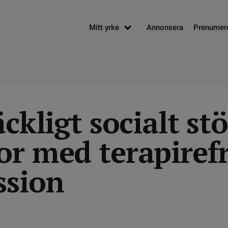
Mitt yrke
Annonsera
Prenumer
äckligt socialt st
or med terapiref
ssion