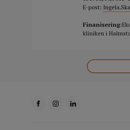
E-post:
Ingela.Sk
Finanisering
:Ek
kliniken i Halmst