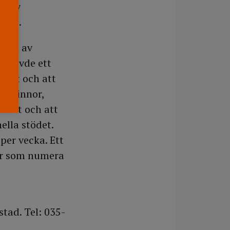
et av
.07).
grad av
pplevde ett
erket och att
n kvinnor,
verket och att
ella stödet.
per vecka. Ett
gar som numera
tad. Tel: 035-