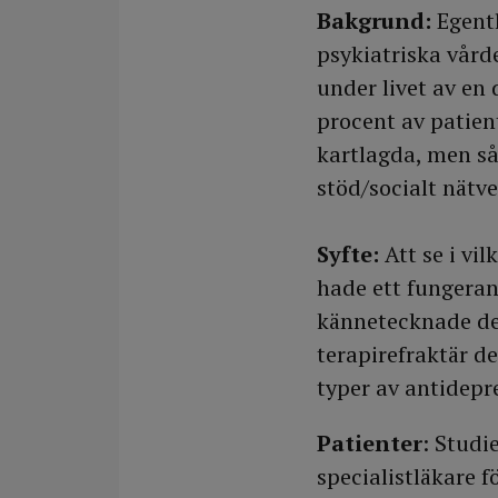
Bakgrund:
Egentl
psykiatriska vår
under livet av en
procent av patien
kartlagda, men så
stöd/socialt nätve
Syfte:
Att se i vi
hade ett fungeran
kännetecknade de 
terapirefraktär d
typer av antidepr
Patienter
: Studi
specialistläkare 