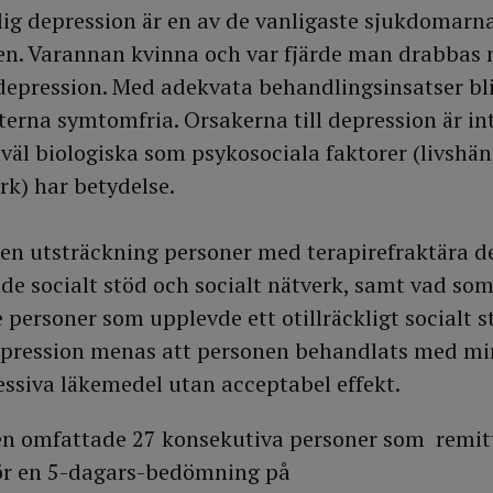
ig depression är en av de vanligaste sjukdomarn
den. Varannan kvinna och var fjärde man drabbas
 depression. Med adekvata behandlingsinsatser bli
terna symtomfria. Orsakerna till depression är int
väl biologiska som psykosociala faktorer (livshänd
rk) har betydelse.
lken utsträckning personer med terapirefraktära d
de socialt stöd och socialt nätverk, samt vad so
personer som upplevde ett otillräckligt socialt s
epression menas att personen behandlats med min
essiva läkemedel utan acceptabel effekt.
en omfattade 27 konsekutiva personer som remit
för en 5-dagars-bedömning på