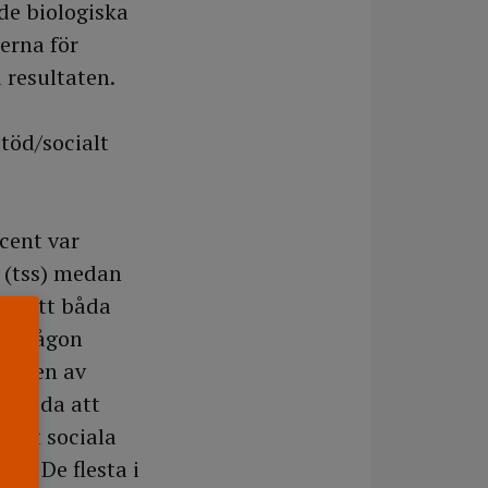
de biologiska
ierna för
 resultaten.
stöd/socialt
cent var
d (tss) medan
ade att båda
ler någon
vensen av
illvida att
 det sociala
2). De flesta i