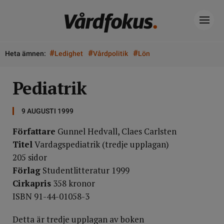
#
#
#
Heta ämnen:
Ledighet
Vårdpolitik
Lön
Pediatrik
9 AUGUSTI 1999
Författare
Gunnel Hedvall, Claes Carlsten
Titel
Vardagspediatrik (tredje upplagan)
205 sidor
Förlag
Studentlitteratur 1999
Cirkapris
358 kronor
ISBN 91-44-01058-3
Detta är tredje upplagan av boken