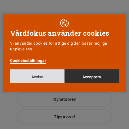
DELA
Till Vårdfokus startsida
Vårdfokus använder cookies
Vi använder cookies för att ge dig den bästa möjliga
upplevelsen.
Cookieinställningar
Avvisa
Acceptera
Läs senaste numret
Nyhetsbrev
Tipsa oss!