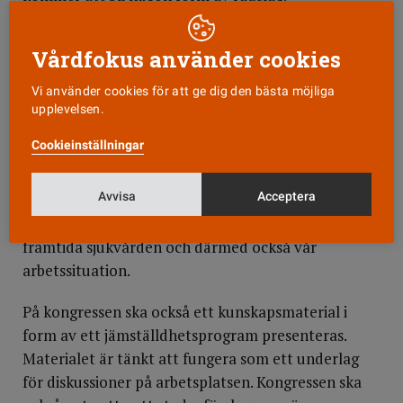
Varför tar vi då fram
en vårdpolitisk idé? Svaret
Vårdfokus använder cookies
finns bland annat i det faktum att sjuksköterskor i
dag är den största yrkesgruppen inom sjukvården
Vi använder cookies för att ge dig den bästa möjliga
och biomedicinska analytiker inom
upplevelsen.
laboratoriemedicinen och vi sitter tillsammans inne
Cookieinställningar
med mycket kunskap, till exempel om hur
sjukvården bör organiseras och hur den kan göras
Avvisa
Acceptera
mer effektiv. Genom att agera och ta initiativ i
debatten har vi också möjligheter att påverka den
framtida sjukvården och därmed också vår
arbetssituation.
På kongressen ska också ett kunskapsmaterial i
form av ett jämställdhetsprogram presenteras.
Materialet är tänkt att fungera som ett underlag
för diskussioner på arbetsplatsen. Kongressen ska