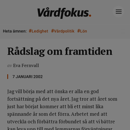
#
#
#
Heta ämnen:
Ledighet
Vårdpolitik
Lön
Rådslag om framtiden
av
Eva Fernvall
7 JANUARI 2002
Jag vill börja med att önska er alla en god
fortsättning på det nya året. Jag tror att året som
just har börjat kommer att bli ett minst lika
spännande år som det förra. Arbetet med att
utveckla och förbättra förbundet så att vi bättre
kan leva upp till med lemmarnas förväntningar