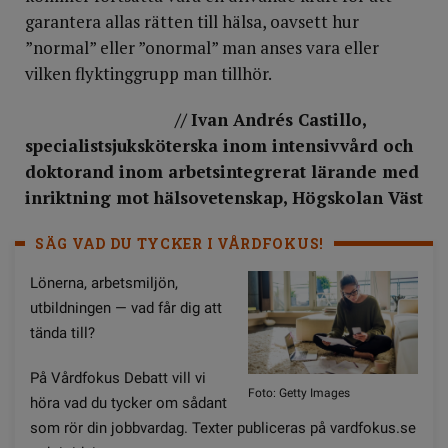
garantera allas rätten till hälsa, oavsett hur
”normal” eller ”onormal” man anses vara eller
vilken flyktinggrupp man tillhör.
//
Ivan Andrés Castillo,
specialistsjuksköterska inom intensivvård och
doktorand inom arbetsintegrerat lärande med
inriktning mot hälsovetenskap, Högskolan Väst
SÄG VAD DU TYCKER I VÅRDFOKUS!
Lönerna, arbetsmiljön,
utbildningen — vad får dig att
tända till?
På Vårdfokus Debatt vill vi
Foto: Getty Images
höra vad du tycker om sådant
som rör din jobbvardag. Texter publiceras på vardfokus.se