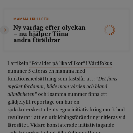
MAMMA I RULLSTOL
Ny vardag efter olyckan
– nu hjälper Tiina
andra föräldrar
I artikeln
”Förälder på lika villkor” i Vårdfokus
nummer 5
citeras en mamma med
funktionsnedsättning som fastslår att:
”Det finns
mycket fördomar, både inom vården och bland
allmänheten”
och i samma nummer finns
ett
glädjefyllt reportage
om hur en
sjuksköterskestudents egna initiativ kring mörk hud
resulterat i att en utbildningsförändring initieras vid
lärosätet. Vidare konstaterade initiativtagande
sjuksköterskestudent Ella Kellnor att den