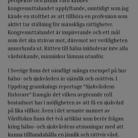
perspektiv och jämlik vård kändes
kongressuttalandet upplyftande, samtidigt som jag
kände en stolthet av att tillhöra en profession som
aktivt tar ställning för mänskliga rättigheter.
Kongressuttalandet är inspirerande och ett mål
som det ska strävas mot, däremot ser verkligheten
annorlunda ut. Rätten till hälsa inkluderar inte alla
vårdsökande, människor lämnas utanför.
I Sverige finns det oändligt många exempel på hur
hälso- och sjukvården är ojämlik och orättvis. I
Uppdrag gransknings reportage ”Sjukvårdens
förlorare” framgår det vilken avgörande roll
bostadsort har i möjligheten av att få en sjukvård
på lika villkor. Även i det senaste numret av
Vårdfokus finns det två artiklar som berör frågan
kring hälso- och sjukvårdens utmaningar med att
kunna tillhandahålla en jämlik och rättvis vård.