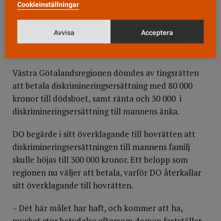
Cookieinställningar
Tingsrätten konstaterade att mannens tillstånd
hade ett samband med hans etniska tillhörighet och
Avvisa
Acceptera
att det var fråga om en överträdelse av
diskrimineringslagen.
Västra Götalandsregionen dömdes av tingsrätten
att betala diskrimineringsersättning med 80 000
kronor till dödsboet, samt ränta och 30 000 i
diskrimineringsersättning till mannens änka.
DO begärde i sitt överklagande till hovrätten att
diskrimineringsersättningen till mannens familj
skulle höjas till 300 000 kronor. Ett belopp som
regionen nu väljer att betala, varför DO återkallar
sitt överklagande till hovrätten.
– Det här målet har haft, och kommer att ha,
mycket stor betydelse eftersom domen fastställer