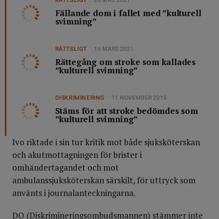
RÄTTSLIGT
26 MAJ 2021
Fällande dom i fallet med ”kulturell
svimning”
RÄTTSLIGT
16 MARS 2021
Rättegång om stroke som kallades
”kulturell svimning”
DISKRIMINERING
11 NOVEMBER 2019
Stäms för att stroke bedömdes som
”kulturell svimning”
Ivo riktade i sin tur kritik mot både sjuksköterskan
och akutmottagningen för brister i
omhändertagandet och mot
ambulanssjuksköterskan särskilt, för uttryck som
använts i journalanteckningarna.
DO (Diskrimineringsombudsmannen) stämmer inte