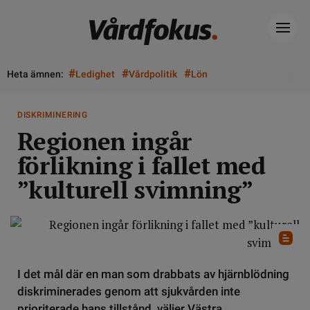
#
#
#
Heta ämnen:
Ledighet
Vårdpolitik
Lön
DISKRIMINERING
Regionen ingår
förlikning i fallet med
”kulturell svimning”
I det mål där en man som drabbats av hjärnblödning
diskriminerades genom att sjukvården inte
prioriterade hans tillstånd, väljer Västra