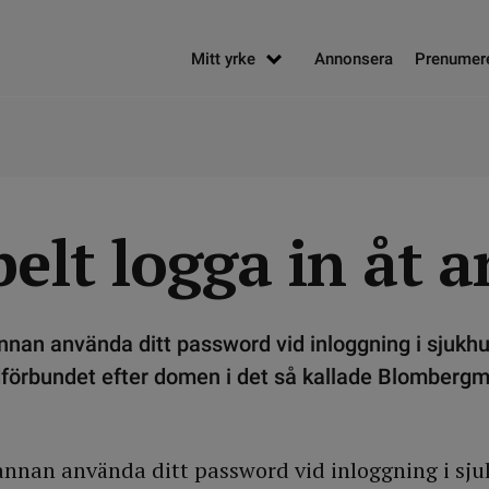
Mitt yrke
Annonsera
Prenumer
elt logga in åt 
annan använda ditt password vid inloggning i sjukh
dförbundet efter domen i det så kallade Blombergm
annan använda ditt password vid inloggning i sj