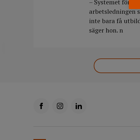
– Systemet föruts
arbetsledningen s
inte bara få utbil
säger hon. n
DELA