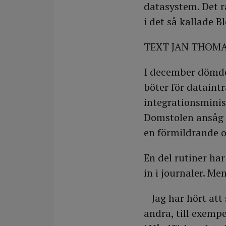
datasystem. Det 
i det så kallade 
TEXT JAN THOM
I december dömdes
böter för dataintr
integrationsminist
Domstolen ansåg n
en förmildrande 
En del rutiner har
in i journaler. Me
– Jag har hört at
andra, till exemp