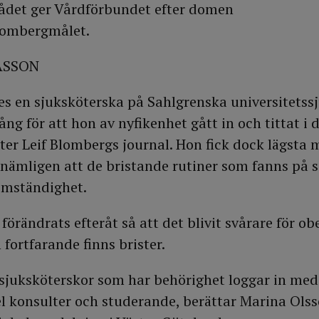
rådet ger Vårdförbundet efter domen
Blombergmålet.
ASSON
 en sjuksköterska på Sahlgrenska universitetssj
ång för att hon av nyfikenhet gått in och tittat i
er Leif Blombergs journal. Hon fick dock lägsta mö
ämligen att de bristande rutiner som fanns på s
omständighet.
 förändrats efteråt så att det blivit svårare för ob
n fortfarande finns brister.
t sjuksköterskor som har behörighet loggar in med
el konsulter och studerande, berättar Marina Ols