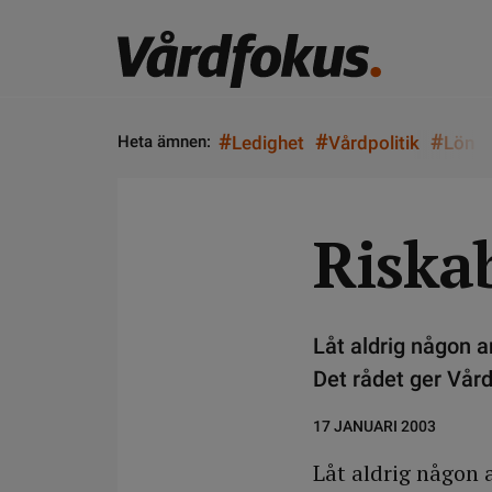
#
#
#
Heta ämnen:
Ledighet
Vårdpolitik
Lön
Riskab
Låt aldrig någon 
Det rådet ger Vår
17 JANUARI 2003
Låt aldrig någon 