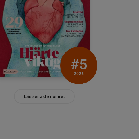
#5
2026
Läs senaste numret