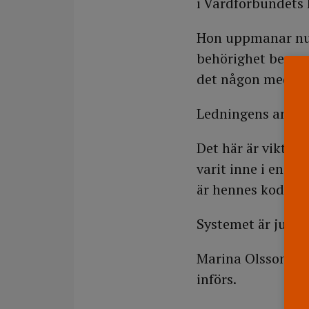
i Vårdförbundets 
Hon uppmanar nu 
behörighet ber om 
det någon med beh
Ledningens ansva
Det här är viktigt
varit inne i en jo
är hennes kod som
Systemet är ju upp
Marina Olsson säge
införs.