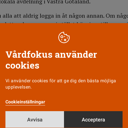
lokala avdelning i Västra Götaland.
alla att aldrig logga in åt någon annan. Om någ
detta, ska personen i stället hänvisas till ansvari
örighet, låt henne då logga in själv, säger Marin
r
Vårdfokus använder
. Om det till exempel vid en kontroll visar sig att
cookies
urnal, är det den som loggat in som kan råka illa 
 registrerats.
Vi använder cookies för att ge dig den bästa möjliga
upplevelsen.
byggt så att det registrerar alla som loggat in.
Cookieinställningar
r också att ett stort ansvar vilar på ledningen n
Avvisa
Acceptera