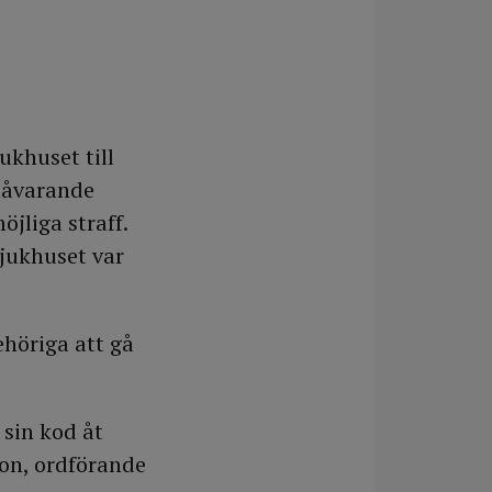
ukhuset till
 dåvarande
jliga straff.
jukhuset var
ehöriga att gå
 sin kod åt
son, ordförande