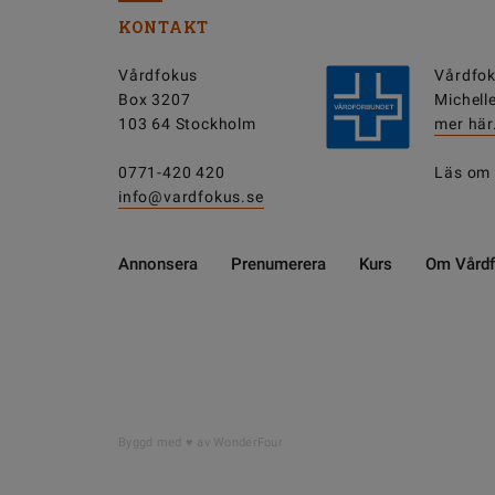
KONTAKT
Vårdfokus
Vårdfok
Box 3207
Michell
103 64 Stockholm
mer här
0771-420 420
Läs om
info@vardfokus.se
Annonsera
Prenumerera
Kurs
Om Vård
Byggd med
av WonderFour