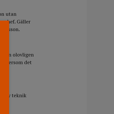
on utan
g chef. Gäller
a Olsson.
 någon olovligen
ut eftersom det
är ny teknik