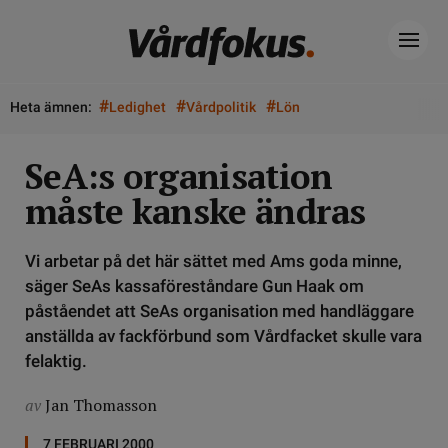
#
#
#
Heta ämnen:
Ledighet
Vårdpolitik
Lön
SeA:s organisation
måste kanske ändras
Vi arbetar på det här sättet med Ams goda minne,
säger SeAs kassaföreståndare Gun Haak om
påståendet att SeAs organisation med handläggare
anställda av fackförbund som Vårdfacket skulle vara
felaktig.
av
Jan Thomasson
7 FEBRUARI 2000