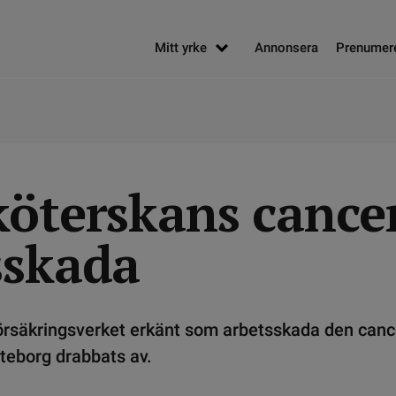
Mitt yrke
Annonsera
Prenumer
köterskans cancer
sskada
örsäkringsverket erkänt som arbetsskada den can
teborg drabbats av.