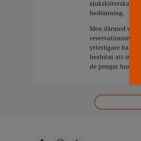
sjuksköterskan rä
bedömning.
Men därmed var fr
reservationsöverkl
ytterligare ha st
beslutat att inte
de pengar hon har 
DELA