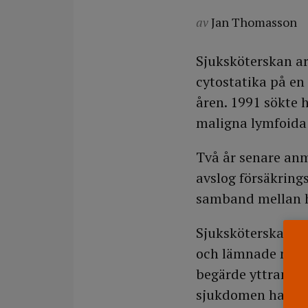
av
Jan Thomasson
Sjuksköterskan ar
cytostatika på en
åren. 1991 sökte h
maligna lymfoida
Två år senare anm
avslog försäkring
samband mellan h
Sjuksköterskan öv
och lämnade med 
begärde yttrande 
sjukdomen hade e