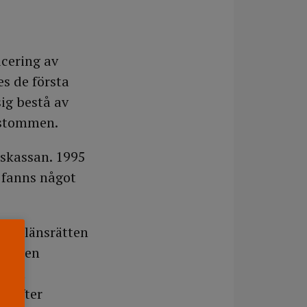
cering av
s de första
sig bestå av
nstommen.
gskassan. 1995
 fanns något
ill länsrätten
rätten
l att
ärefter