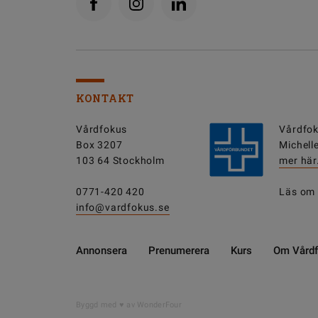
KONTAKT
Vårdfokus
Vårdfok
Box 3207
Michell
103 64 Stockholm
mer här
0771-420 420
Läs om
info@vardfokus.se
Annonsera
Prenumerera
Kurs
Om Vård
Byggd med
av WonderFour