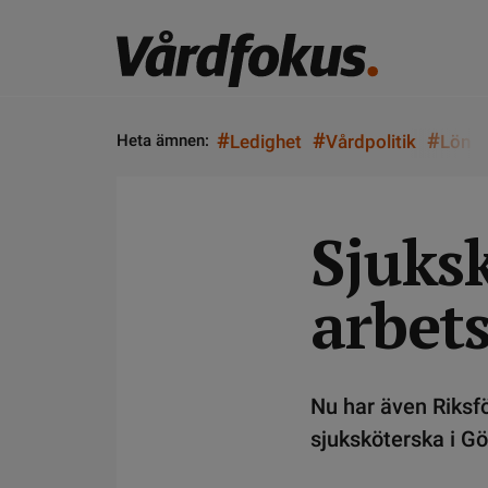
#
#
#
Heta ämnen:
Ledighet
Vårdpolitik
Lön
Sjuks
arbet
Nu har även Riksf
sjuksköterska i Gö