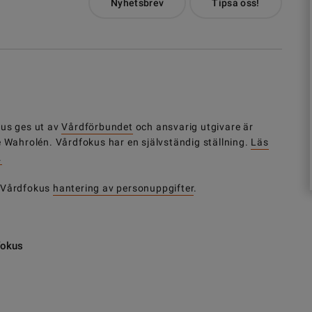
Nyhetsbrev
Tipsa oss!
us ges ut av
Vårdförbundet
och ansvarig utgivare är
e Wahrolén. Vårdfokus har en självständig ställning.
Läs
.
 Vårdfokus
hantering av personuppgifter
.
fokus