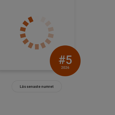
#5
2026
Läs senaste numret