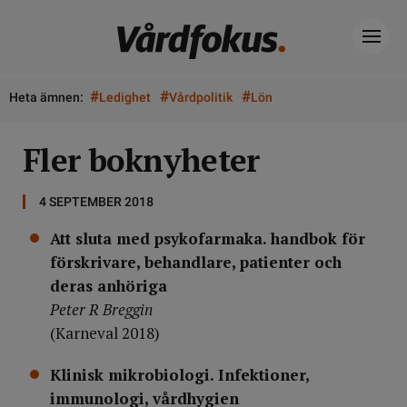
#
#
#
Heta ämnen:
Ledighet
Vårdpolitik
Lön
Fler boknyheter
4 SEPTEMBER 2018
Att sluta med psykofarmaka. handbok för
förskrivare, behandlare, patienter och
deras anhöriga
Peter R Breggin
(Karneval 2018)
Klinisk mikrobiologi. Infektioner,
immunologi, vårdhygien