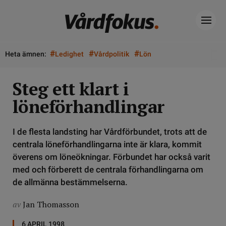
#
#
#
Heta ämnen:
Ledighet
Vårdpolitik
Lön
Steg ett klart i
löneförhandlingar
I de flesta landsting har Vårdförbundet, trots att de
centrala löneförhandlingarna inte är klara, kommit
överens om löneökningar. Förbundet har också varit
med och förberett de centrala förhandlingarna om
de allmänna bestämmelserna.
av
Jan Thomasson
6 APRIL 1998