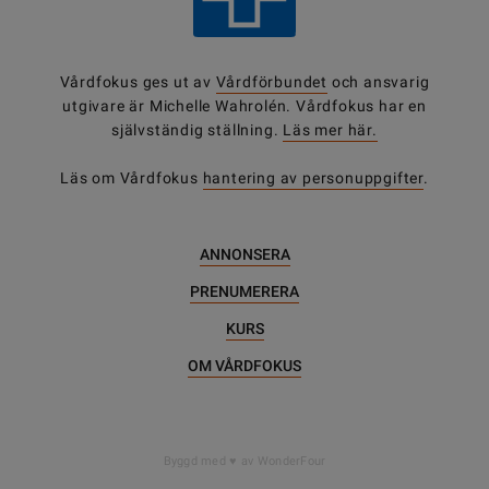
Vårdfokus ges ut av
Vårdförbundet
och ansvarig
utgivare är Michelle Wahrolén. Vårdfokus har en
självständig ställning.
Läs mer här.
Läs om Vårdfokus
hantering av personuppgifter
.
ANNONSERA
PRENUMERERA
KURS
OM VÅRDFOKUS
Byggd med
av WonderFour