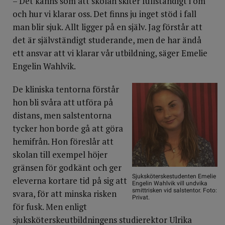
– Det känns som att skolan skiter fullständigt i om
och hur vi klarar oss. Det finns ju inget stöd i fall
man blir sjuk. Allt ligger på en själv. Jag förstår att
det är självständigt studerande, men de har ändå
ett ansvar att vi klarar vår utbildning, säger Emelie
Engelin Wahlvik.
De kliniska tentorna förstår
hon bli svåra att utföra på
distans, men salstentorna
tycker hon borde gå att göra
hemifrån. Hon föreslår att
skolan till exempel höjer
gränsen för godkänt och ger
Sjuksköterskestudenten Emelie
eleverna kortare tid på sig att
Engelin Wahlvik vill undvika
smittrisken vid salstentor. Foto:
svara, för att minska risken
Privat.
för fusk. Men enligt
sjuksköterskeutbildningens studierektor Ulrika