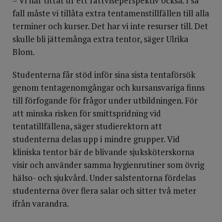
– Vi har tittat ur ett rättviseperspektiv också. I så
fall måste vi tillåta extra tentamenstillfällen till alla
terminer och kurser. Det har vi inte resurser till. Det
skulle bli jättemånga extra tentor, säger Ulrika
Blom.
Studenterna får stöd inför sina sista tentaförsök
genom tentagenomgångar och kursansvariga finns
till förfogande för frågor under utbildningen. För
att minska risken för smittspridning vid
tentatillfällena, säger studierektorn att
studenterna delas upp i mindre grupper. Vid
kliniska tentor bär de blivande sjuksköterskorna
visir och använder samma hygienrutiner som övrig
hälso- och sjukvård. Under salstentorna fördelas
studenterna över flera salar och sitter två meter
ifrån varandra.