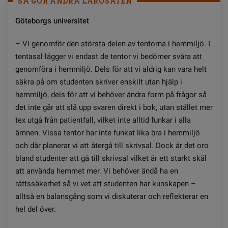
SÅ GÖR ANDRA LÄROSÄTEN
G
ö
teborgs universitet
– Vi genomför den största delen av tentorna i hemmiljö. I
tentasal lägger vi endast de tentor vi bedömer svåra att
genomföra i hemmiljö. Dels för att vi aldrig kan vara helt
säkra på om studenten skriver enskilt utan hjälp i
hemmiljö, dels för att vi behöver ändra form på frågor så
det inte går att slå upp svaren direkt i bok, utan stället mer
tex utgå från patientfall, vilket inte alltid funkar i alla
ämnen. Vissa tentor har inte funkat lika bra i hemmiljö
och där planerar vi att återgå till skrivsal. Dock är det oro
bland studenter att gå till skrivsal vilket är ett starkt skäl
att använda hemmet mer. Vi behöver ändå ha en
rättssäkerhet så vi vet att studenten har kunskapen –
alltså en balansgång som vi diskuterar och reflekterar en
hel del över.