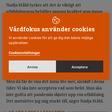
Nadja Ståhl tycker att det är viktigt att
utbildningarna behåller samma kvalitet som innan
pandemin och tycker det är bra att det finns krav
på studenterna. Det är ett svårt läge för lärosätena
Vårdfokus använder cookies
nu som studenterna behöver ha förståelse för,
säger hon. Samtidigt får inte pandemin bromsa
Vi använder cookies för att ge dig den bästa möjliga
upplevelsen.
studenterna, vilket spärrsystemet kan leda till.
Cookieinställningar
– Det är det jag är orolig över. För det skulle slå hårt
på verksamheterna, eftersom mer vårdpersonal
Avvisa
Acceptera
behövs NU. Jag märker att lärosätena gör vad de
kan, och de vill ju att alla ska klara sin utbildning.
Men då får de visa det ännu lite mer, särskilt i dessa
tider. Vi ska inte acceptera vad som helst. Man ska
inte godta att pandemin skjuter upp ens utbildning.
Det motsätter jag mig starkt till, säger Nadja Ståhl.