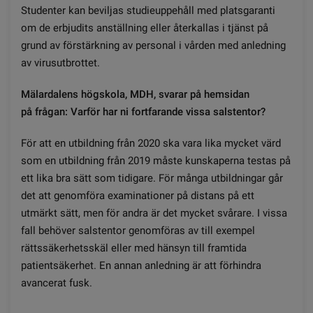
Studenter kan beviljas studieuppehåll med platsgaranti
om de erbjudits anställning eller återkallas i tjänst på
grund av förstärkning av personal i vården med anledning
av virusutbrottet.
M
ä
lardalens h
ö
gskola, MDH, svarar p
å
hemsidan
p
å
fr
å
gan: Varf
ö
r har ni fortfarande vissa salstentor?
För att en utbildning från 2020 ska vara lika mycket värd
som en utbildning från 2019 måste kunskaperna testas på
ett lika bra sätt som tidigare. För många utbildningar går
det att genomföra examinationer på distans på ett
utmärkt sätt, men för andra är det mycket svårare. I vissa
fall behöver salstentor genomföras av till exempel
rättssäkerhetsskäl eller med hänsyn till framtida
patientsäkerhet. En annan anledning är att förhindra
avancerat fusk.