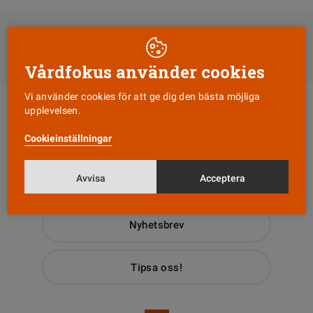
DELA
Till Vårdfokus startsida
Vårdfokus använder cookies
Vi använder cookies för att ge dig den bästa möjliga
upplevelsen.
Cookieinställningar
Avvisa
Acceptera
Läs senaste numret
Nyhetsbrev
Tipsa oss!