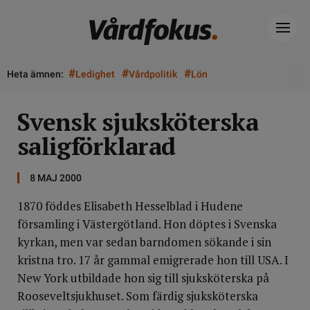
#
#
#
Heta ämnen:
Ledighet
Vårdpolitik
Lön
Svensk sjuksköterska
saligförklarad
8 MAJ 2000
1870 föddes Elisabeth Hesselblad i Hudene
församling i Västergötland. Hon döptes i Svenska
kyrkan, men var sedan barndomen sökande i sin
kristna tro. 17 år gammal emigrerade hon till USA. I
New York utbildade hon sig till sjuksköterska på
Rooseveltsjukhuset. Som färdig sjuksköterska