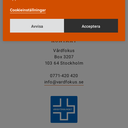
Cookieinställningar
Tipsa oss!
Avvisa
Acceptera
KONTAKT
Vårdfokus
Box 3207
103 64 Stockholm
0771-420 420
info@vardfokus.se