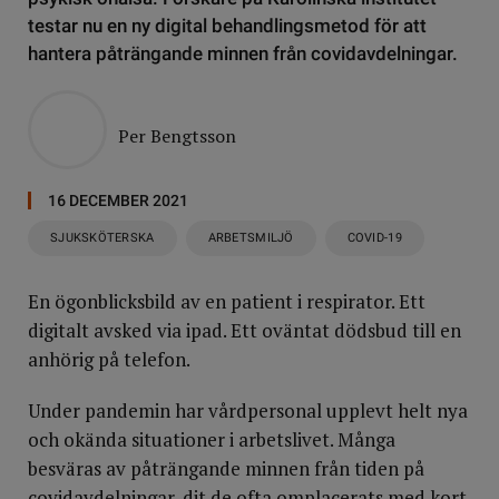
testar nu en ny digital behandlingsmetod för att
hantera påträngande minnen från covidavdelningar.
Per Bengtsson
16 DECEMBER 2021
SJUKSKÖTERSKA
ARBETSMILJÖ
COVID-19
En ögonblicksbild av en patient i respirator. Ett
digitalt avsked via ipad. Ett oväntat dödsbud till en
anhörig på telefon.
Under pandemin har vårdpersonal upplevt helt nya
och okända situationer i arbetslivet. Många
besväras av påträngande minnen från tiden på
covidavdelningar, dit de ofta omplacerats med kort