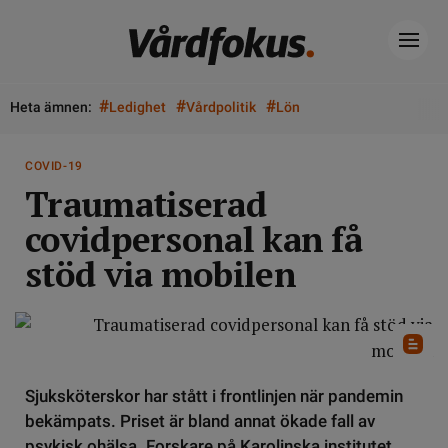
#
#
#
Heta ämnen:
Ledighet
Vårdpolitik
Lön
COVID-19
Traumatiserad
covidpersonal kan få
stöd via mobilen
Sjuksköterskor har stått i frontlinjen när pandemin
bekämpats. Priset är bland annat ökade fall av
psykisk ohälsa. Forskare på Karolinska institutet