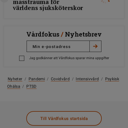
masstrauma för
världens sjuksköterskor
Vårdfokus
/
Nyhetsbrev
Jag godkänner att Vårdfokus sparar mina uppgifter
Nyheter
/
Pandemi
/
Covidvård
/
Intensivvård
/
Psykisk
Ohälsa
/
PTSD
Till Vårdfokus startsida