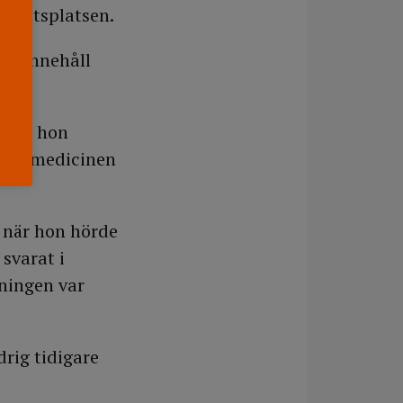
arbetsplatsen.
rs innehåll
n att hon
 att medicinen
 när hon hörde
svarat i
ningen var
rig tidigare