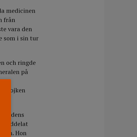
lda medicinen
n från
te vara den
 som i sin tur
en och ringde
heralen på
 tur
n. Pojken
ryck.
ukvårdens
e meddelat
ojken. Hon