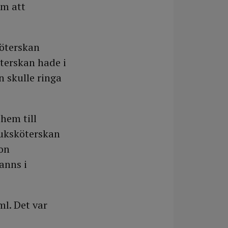
om att
köterskan
öterskan hade i
n skulle ringa
hem till
juksköterskan
on
anns i
l. Det var