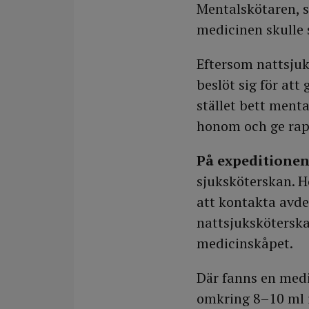
Mentalskötaren, s
medicinen skulle 
Eftersom nattsjuk
beslöt sig för at
stället bett ment
honom och ge rap
På expeditione
sjuksköterskan. H
att kontakta avde
nattsjuksköterska
medicinskåpet.
Där fanns en medi
omkring 8–10 ml 