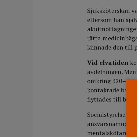
Sjuksköterskan va
eftersom han själ
akutmottagningen
rätta medicinbäga
lämnade den till
Vid elvatiden
ko
avdelningen. Ment
omkring 320–400 
kontaktade barn- 
flyttades till ba
Socialstyrelsen a
ansvarsnämnd (hs
mentalskötaren at