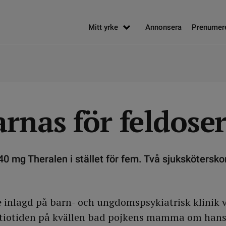
Mitt yrke
Annonsera
Prenumer
rnas för feldose
 40 mg Theralen i stället för fem. Två sjukskötersko
e
inlagd på barn- och ungdomspsykiatrisk klinik v
 tiotiden på kvällen bad pojkens mamma om hans