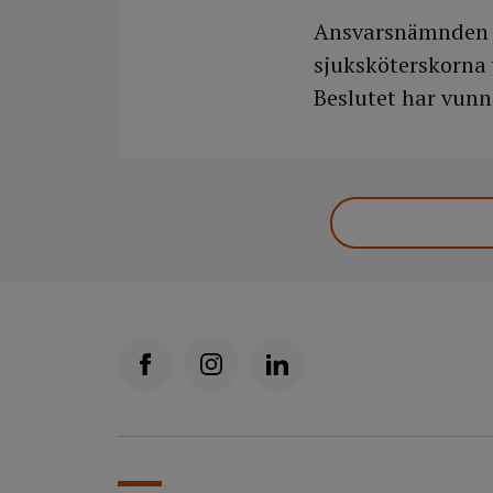
Ansvarsnämnden i
sjuksköterskorna 
Beslutet har vunn
DELA