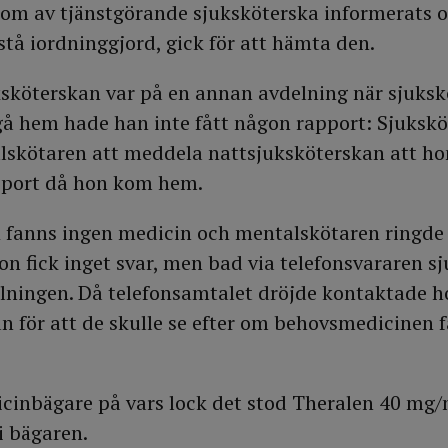
om av tjänstgörande sjuksköterska informerats 
stå iordninggjord, gick för att hämta den.
sköterskan var på en annan avdelning när sjuks
t gå hem hade han inte fått någon rapport: Sjuksk
alskötaren att meddela nattsjuksköterskan att ho
port då hon kom hem.
n
fanns ingen medicin och mentalskötaren ringde 
on fick inget svar, men bad via telefonsvararen s
lningen. Då telefonsamtalet dröjde kontaktade h
n för att de skulle se efter om behovsmedicinen f
cinbägare på vars lock det stod Theralen 40 mg/m
i bägaren.