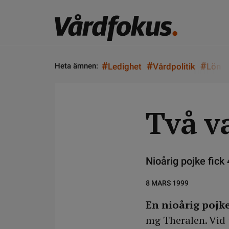
#
#
#
Heta ämnen:
Ledighet
Vårdpolitik
Lön
Två va
Nioårig pojke fick
8 MARS 1999
En nioårig pojk
mg Theralen. Vid