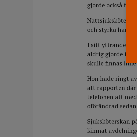
gjorde också fel 
Nattsjuksköterska
och styrka han va
I sitt yttrande ti
aldrig gjorde i o
skulle finnas inn
Hon hade ringt av
att rapporten där
telefonen att med
oförändrad sedan 
Sjuksköterskan på
lämnat avdelninge