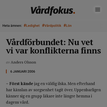
#
#
#
Heta ämnen:
Ledighet
Vårdpolitik
Lön
Vårdförbundet: Nu vet
vi var konflikterna finns
av
Anders Olsson
6 JANUARI 2006
– Först kände
jag en väldig ilska. Men efterhand
har känslan av sorgsenhet tagit över. Uppenbarligen
känner sig en grupp läkare inte längre hemma i
dagens vård.