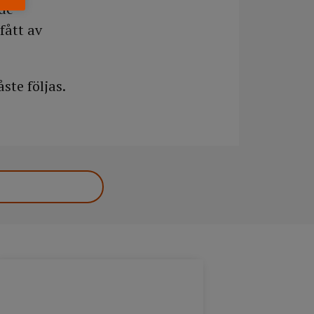
ade
fått av
ste följas.