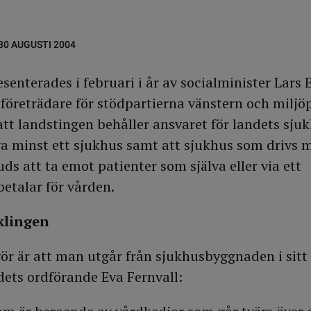
30 AUGUSTI 2004
senterades i februari i år av socialminister Lars 
öreträdare för stödpartierna vänstern och miljöp
att landstingen behåller ansvaret för landets sjuk
va minst ett sjukhus samt att sjukhus som drivs m
uds att ta emot patienter som själva eller via ett
betalar för vården.
klingen
gör är att man utgår från sjukhusbyggnaden i sitt
ets ordförande Eva Fernvall: