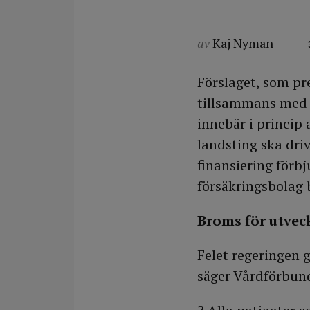
av
Kaj Nyman
Förslaget, som pre
tillsammans med f
innebär i princip 
landsting ska dri
finansiering förbj
försäkringsbolag 
Broms för utvec
Felet regeringen 
säger Vårdförbund