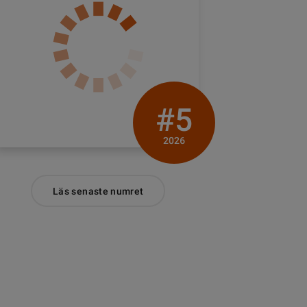
#5
2026
Läs senaste numret