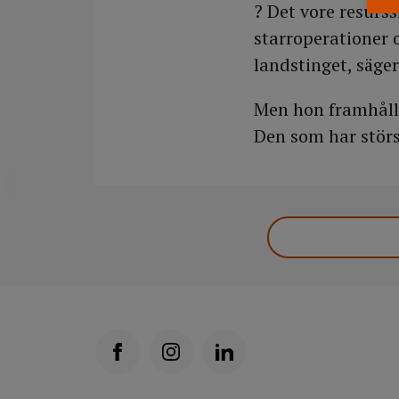
? Det vore resurss
starroperationer 
landstinget, säger
Men hon framhålle
Den som har störs
DELA