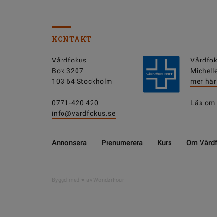
KONTAKT
Vårdfokus
Vårdfok
Box 3207
Michell
103 64 Stockholm
mer här
0771-420 420
Läs om
info@vardfokus.se
Annonsera
Prenumerera
Kurs
Om Vård
Byggd med
av WonderFour