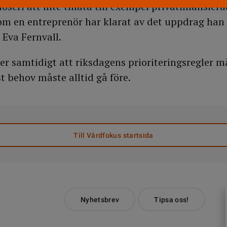
löseri att inte tillåta till exempel privatfinansier
om en entreprenör har klarat av det uppdrag han 
 Eva Fernvall.
r samtidigt att riksdagens prioriteringsregler må
t behov måste alltid gå före.
Till Vårdfokus startsida
Nyhetsbrev
Tipsa oss!