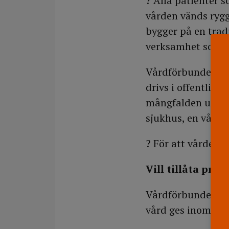
? Alla patienter 
vården vänds ryg
bygger på en trad
verksamhet som be
Vårdförbundet är 
drivs i offentlig r
mångfalden utveck
sjukhus, en vårdc
? För att vården 
Vill tillåta priv
Vårdförbundet har 
vård ges inom sju