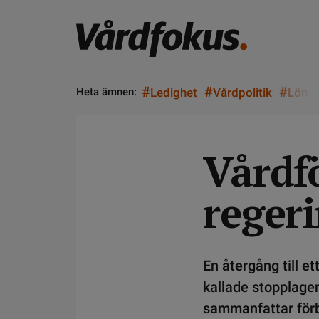
#
#
#
Heta ämnen:
Ledighet
Vårdpolitik
Lön
Vårdfö
reger
En återgång till et
kallade stopplagen
sammanfattar förbu