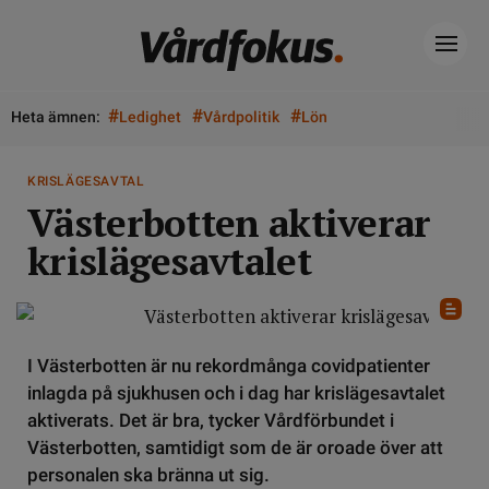
#
#
#
Heta ämnen:
Ledighet
Vårdpolitik
Lön
KRISLÄGESAVTAL
Västerbotten aktiverar
krislägesavtalet
I Västerbotten är nu rekordmånga covidpatienter
inlagda på sjukhusen och i dag har krislägesavtalet
aktiverats. Det är bra, tycker Vårdförbundet i
Västerbotten, samtidigt som de är oroade över att
personalen ska bränna ut sig.