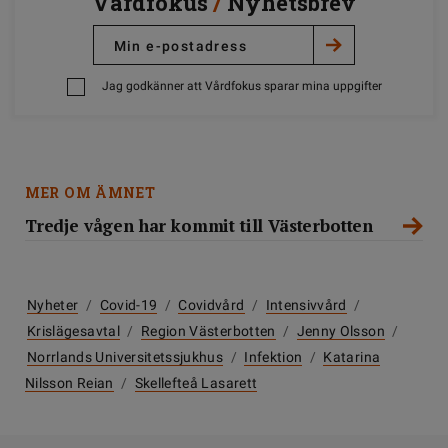
Vårdfokus
/
Nyhetsbrev
Jag godkänner att Vårdfokus sparar mina uppgifter
MER OM ÄMNET
Tredje vågen har kommit till Västerbotten
Nyheter
/
Covid-19
/
Covidvård
/
Intensivvård
/
Krislägesavtal
/
Region Västerbotten
/
Jenny Olsson
/
Norrlands Universitetssjukhus
/
Infektion
/
Katarina
Nilsson Reian
/
Skellefteå Lasarett