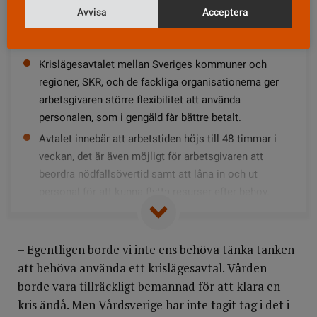
Personalen har varit för få och pressade länge.
Avvisa
Acceptera
DET HÄR INNEBÄR KRISLÄGESAVTALET
Krislägesavtalet mellan Sveriges kommuner och
regioner, SKR, och de fackliga organisationerna ger
arbetsgivaren större flexibilitet att använda
personalen, som i gengäld får bättre betalt.
Avtalet innebär att arbetstiden höjs till 48 timmar i
veckan, det är även möjligt för arbetsgivaren att
beordra nödfallsövertid samt att låna in och ut
personal för att kunna flytta resurser efter behov.
Som kompensation betalas en särskild ersättning på
120 procent av ordinarie lön för alla arbetade timmar.
– Egentligen borde vi inte ens behöva tänka tanken
De som arbetar får alltså 220 procent av sin vanliga
att behöva använda ett krislägesavtal. Vården
lön per timme. Den som jobbar nödfallsövertid får
totalt 250 procent av lönen per timme.
borde vara tillräckligt bemannad för att klara en
kris ändå. Men Vårdsverige har inte tagit tag i det i