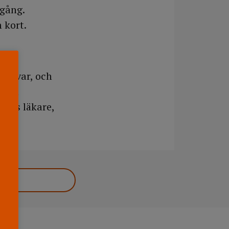
 gång.
 kort.
sansvar, och
inst
lvis läkare,