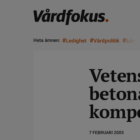
#
#
#
Heta ämnen:
Ledighet
Vårdpolitik
Lön
Veten
betona
kompe
7 FEBRUARI 2005