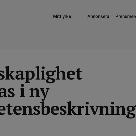
Mitt yrke
Annonsera
Prenumer
skaplighet
s i ny
tensbeskrivning