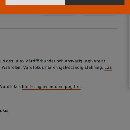
Nyhetsbrev
Tipsa oss!
us ges ut av
Vårdförbundet
och ansvarig utgivare är
e Wahrolén. Vårdfokus har en självständig ställning.
Läs
.
 Vårdfokus
hantering av personuppgifter
.
fokus