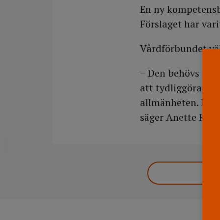
En ny kompetensbe
Förslaget har var
Vårdförbundet vä
– Den behövs för 
att tydliggöra sj
allmänheten. Det 
säger Anette Ric
DELA