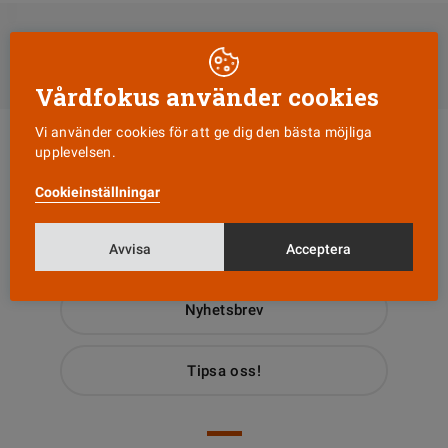
DELA
Till Vårdfokus startsida
Vårdfokus använder cookies
Vi använder cookies för att ge dig den bästa möjliga
upplevelsen.
Cookieinställningar
Läs senaste numret
Avvisa
Acceptera
Nyhetsbrev
Tipsa oss!