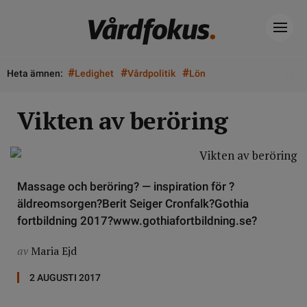
#
#
#
Heta ämnen:
Ledighet
Vårdpolitik
Lön
Vikten av beröring
Massage och beröring? — inspiration för ?
äldreomsorgen?Berit Seiger Cronfalk?Gothia
fortbildning 2017?www.gothiafortbildning.se?
av
Maria Ejd
2 AUGUSTI 2017