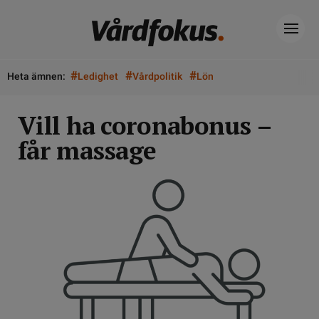
#
#
#
Heta ämnen:
Ledighet
Vårdpolitik
Lön
Vill ha coronabonus –
får massage