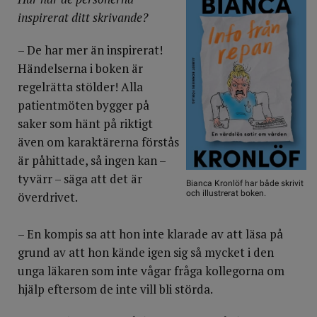
inspirerat ditt skrivande?
– De har mer än inspirerat!
Händelserna i boken är
regelrätta stölder! Alla
patientmöten bygger på
saker som hänt på riktigt
även om karaktärerna förstås
är påhittade, så ingen kan –
tyvärr – säga att det är
Bianca Kronlöf har både skrivit
och illustrerat boken.
överdrivet.
– En kompis sa att hon inte klarade av att läsa på
grund av att hon kände igen sig så mycket i den
unga läkaren som inte vågar fråga kollegorna om
hjälp eftersom de inte vill bli störda.