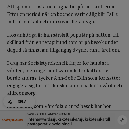
Att spinna, trösta och lugna tar på kattkrafterna.
Efter en period när en boende varit dålig blir Tallis
helt utmattad och kan sova i flera dygn.
Hos anhöriga är han särskilt populär på natten. Till
skillnad från en terapihund som är på besök under
dagtid så finns han tillgänglig dygnet runt, året om.
I dag har Socialstyrelsen riktlinjer för hundar i
vården, men inget motsvarande för katter. Det
borde ändras, tycker Ann-Sofie Edin som fortsätter
engagera sig för att fler ska kunna ha katt i vård och
äldreomsorg.
DELA
DELA
DELA
DELA
Samma dag som Vårdfokus är på besök har hon
bokat möte med två andra eldsjälar: Susanne Gaje,
Kriminalvården
Ryggkiru
terska till
Sjuksköterskor till Skänninge anstalt och häkte -
Är du 
som gjort en intervjustudie om att ha katt på
Tillsvidareanställning
Ryggk
äldreboende, och sjuksköterskan Lena Engen som