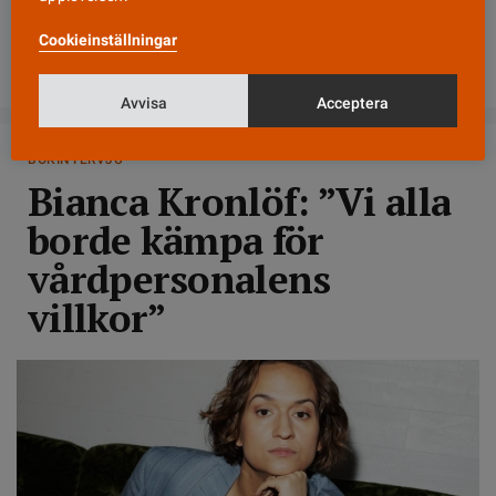
Vårdförbundet Student
/
Vfu-Bristen
/
Sahlgrenska
Cookieinställningar
Akademin
/
Mohammed Aljabery
Avvisa
Acceptera
BOKINTERVJU
Bianca Kronlöf: ”Vi alla
borde kämpa för
vårdpersonalens
villkor”