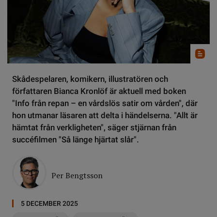
Skådespelaren, komikern, illustratören och
författaren Bianca Kronlöf är aktuell med boken
"Info från repan – en vårdslös satir om vården", där
hon utmanar läsaren att delta i händelserna. "Allt är
hämtat från verkligheten", säger stjärnan från
succéfilmen "Så länge hjärtat slår".
Per Bengtsson
5 DECEMBER 2025