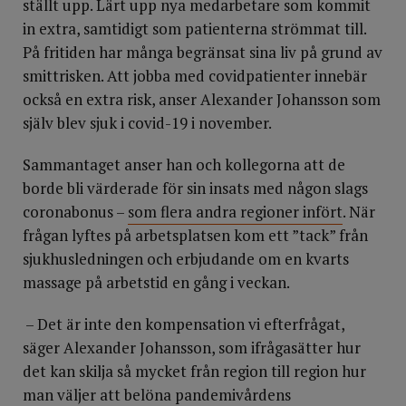
ställt upp. Lärt upp nya medarbetare som kommit
in extra, samtidigt som patienterna strömmat till.
På fritiden har många begränsat sina liv på grund av
smittrisken. Att jobba med covidpatienter innebär
också en extra risk, anser Alexander Johansson som
själv blev sjuk i covid-19 i november.
Sammantaget anser han och kollegorna att de
borde bli värderade för sin insats med någon slags
coronabonus –
som flera andra regioner infört
. När
frågan lyftes på arbetsplatsen kom ett ”tack” från
sjukhusledningen och erbjudande om en kvarts
massage på arbetstid en gång i veckan.
– Det är inte den kompensation vi efterfrågat,
säger Alexander Johansson, som ifrågasätter hur
det kan skilja så mycket från region till region hur
man väljer att belöna pandemivårdens