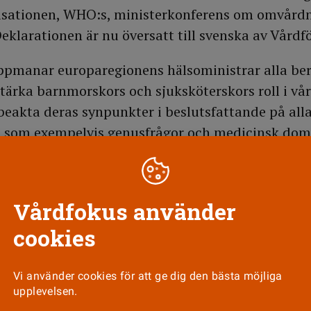
isationen, WHO:s, ministerkonferens om omvård
Deklarationen är nu översatt till svenska av Vård
uppmanar europaregionens hälsoministrar alla be
tärka barnmorskors och sjuksköterskors roll i vå
eakta deras synpunkter i beslutsfattande på alla
, som exempelvis genusfrågor och medicinsk dom
ch möjligheter till karriärutveckling samt förbät
h stödja forskning.
Vårdfokus använder
tade om ministerkonferensen i nummer 7/2000.
cookies
 av deklarationen tag kontakt med Kerstin Belfra
lefon 08-14 77 45 eller e-post
Vi använder cookies för att ge dig den bästa möjliga
@vardforbundet.se
.
upplevelsen.