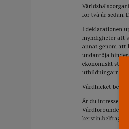
Världshälsoorgan
för två år sedan. 
I deklarationen 
myndigheter att s
annat genom att b
undanröja hinder
ekonomiskt stöd o
utbildningarna oc
Vårdfacket berät
Är du intresserad
Vårdförbundet, te
kerstin.belfrage