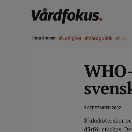
#
#
#
Heta ämnen:
Ledighet
Vårdpolitik
Lön
WHO-d
svens
2 SEPTEMBER 2002
Sjuksköterskor oc
därför stärkas. D