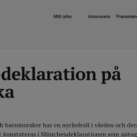
Mitt yrke
Annonsera
Prenumer
eklaration på
ka
h barnmorskor har en nyckelroll i vården och dera
et konstateras i Münchendeklarationen som antog