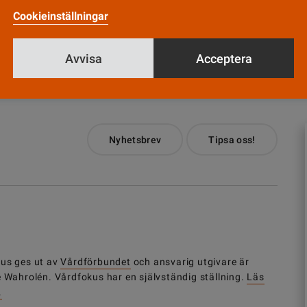
Cookieinställningar
Till Vårdfokus startsida
Avvisa
Acceptera
Nyhetsbrev
Tipsa oss!
us ges ut av
Vårdförbundet
och ansvarig utgivare är
e Wahrolén. Vårdfokus har en självständig ställning.
Läs
.