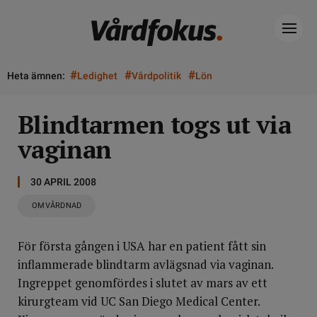
#
#
#
Heta ämnen:
Ledighet
Vårdpolitik
Lön
Blindtarmen togs ut via
vaginan
30 APRIL 2008
OMVÅRDNAD
För första gången i USA har en patient fått sin
inflammerade blindtarm avlägsnad via vaginan.
Ingreppet genomfördes i slutet av mars av ett
kirurgteam vid UC San Diego Medical Center.