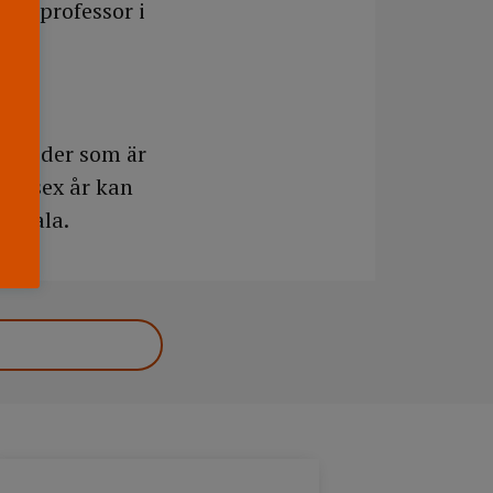
m, professor i
ektroder som är
er sex år kan
 skala.