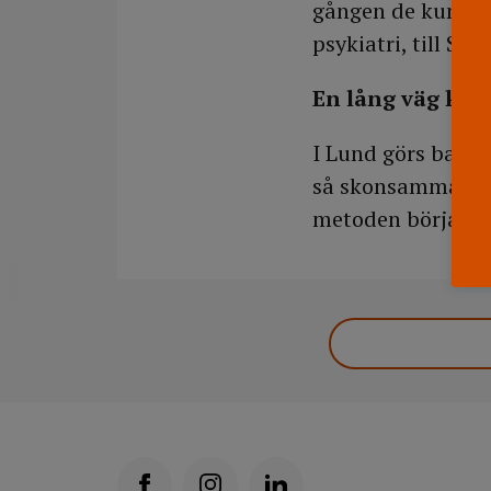
gången de kunde k
psykiatri, till Syd
En lång väg kvar
I Lund görs bara 
så skonsamma som
metoden börja anv
DELA