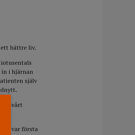
tt bättre liv.
tiotusentals
in i hjärnan
atienten själv
dnytt.
tal svårt
 det var första