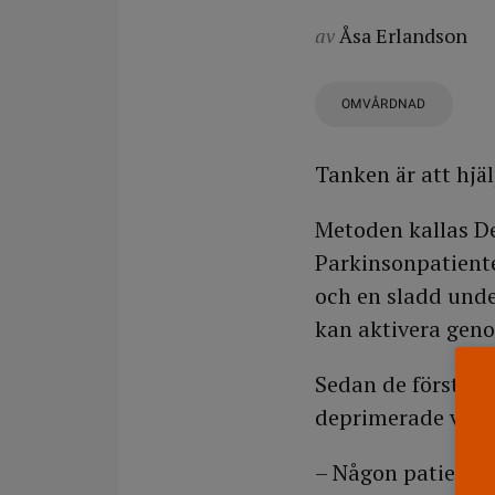
av
Åsa Erlandson
OMVÅRDNAD
Tanken är att hjäl
Metoden kallas De
Parkinsonpatiente
och en sladd unde
kan aktivera geno
Sedan de första f
deprimerade värld
– Någon patient be