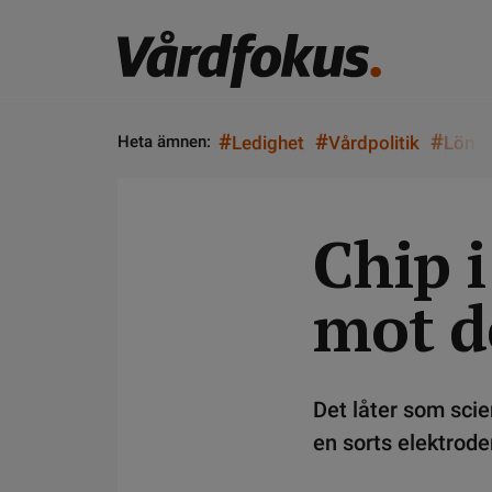
#
#
#
Heta ämnen:
Ledighet
Vårdpolitik
Lön
Chip 
mot d
Det låter som scie
en sorts elektrode