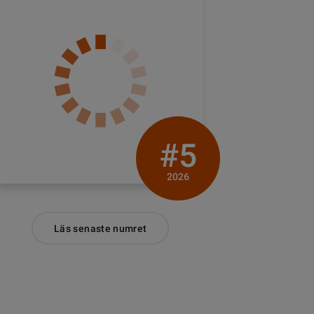
#5
2026
Läs senaste numret