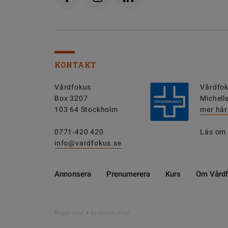
KONTAKT
Vårdfokus
Vårdfok
Box 3207
Michell
103 64 Stockholm
mer här
0771-420 420
Läs om
info@vardfokus.se
Annonsera
Prenumerera
Kurs
Om Vård
Byggd med
av WonderFour