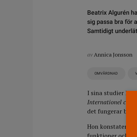
Beatrix Algurén ha
sig passa bra för
Samtidigt underlä
av
Annica Jonsson
OMVÅRDNAD
I sina studier ha
Internationel class
det fungerar bra 
Hon konstaterar a
funktioner och pr