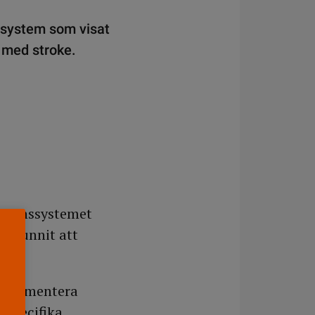
nssystem som visat
 med stroke.
kationssystemet
och funnit att
t dokumentera
 specifika