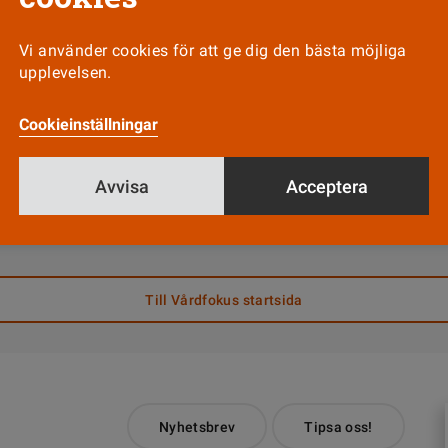
ke ICF
core
.
Vi använder cookies för att ge dig den bästa möjliga
de personer med funktionsnedsättningar som trä
upplevelsen.
 inom sjukvård och kommunal vård passar instru
Cookieinställningar
a eftersom det är tvärprofessionellt.
rix Algurén fram sin avhandling vid Hälsohögskola
Avvisa
Acceptera
Till Vårdfokus startsida
Nyhetsbrev
Tipsa oss!