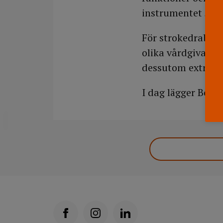
instrumentet
Stro
För strokedrabba
olika vårdgivare
dessutom extra br
I dag lägger Beat
DELA