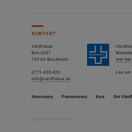
KONTAKT
Vårdfokus
Vårdfok
Box 3207
Michell
103 64 Stockholm
mer här
0771-420 420
Läs om
info@vardfokus.se
Annonsera
Prenumerera
Kurs
Om Vård
Byggd med
av WonderFour