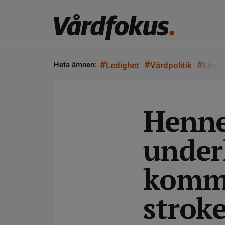
#
#
#
Heta ämnen:
Ledighet
Vårdpolitik
Lön
Henne
under
kommu
strok