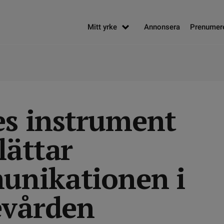
Mitt yrke
Annonsera
Prenumer
s instrument
lättar
nikationen i
evården