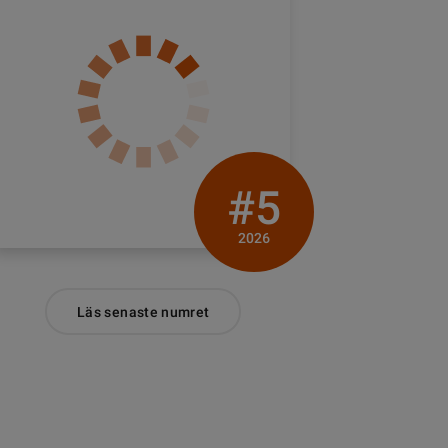
#5
2026
Läs senaste numret