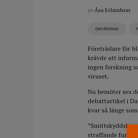
av
Åsa Erlandson
OMVÅRDNAD
Företrädare för b
krävde att informa
ingen forskning s
viruset.
Nu bemöter sex de
debattartikel i D
kvar så länge som 
”Smittskyddslage
straffande funkti