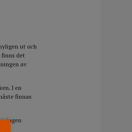
nyligen ut och
 finns det
dningen av
en. I en
måste finnas
ar ingen