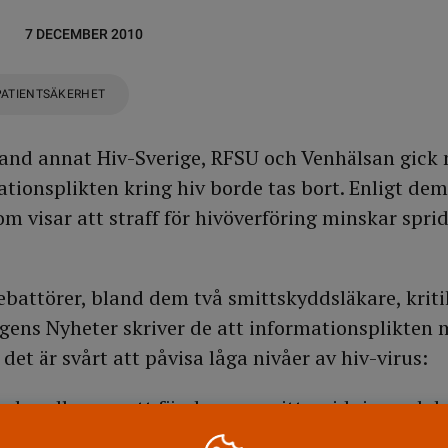
7 DECEMBER 2010
PATIENTSÄKERHET
land annat Hiv-Sverige, RFSU och Venhälsan gick 
tionsplikten kring hiv borde tas bort. Enligt dem
om visar att straff för hivöverföring minskar spri
battörer, bland dem två smittskyddsläkare, kritik
agens Nyheter skriver de att informationsplikten 
det är svårt att påvisa låga nivåer av hiv-virus:
n handlar om att förebygga smittspridning och h
on.”