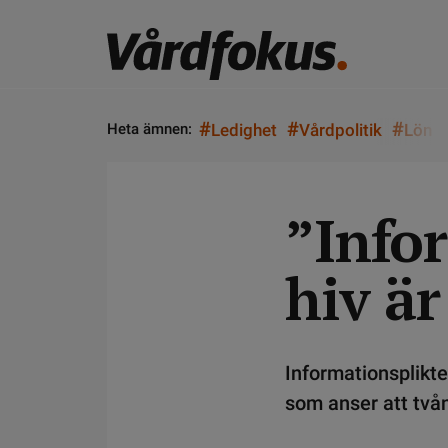
#
#
#
Heta ämnen:
Ledighet
Vårdpolitik
Lön
”Info
hiv är
Informationsplikte
som anser att tvån