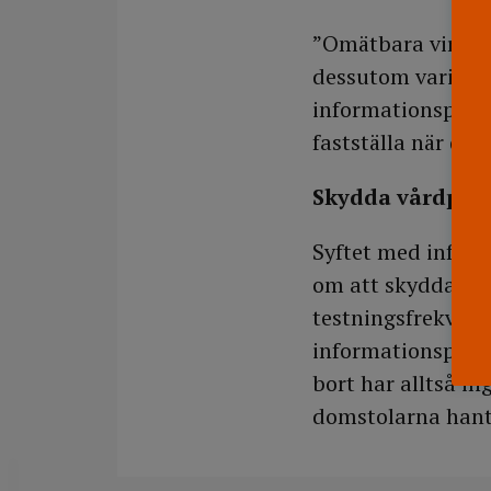
”Omätbara virusn
dessutom varierar
informationsplikte
fastställa när det
Skydda vårdper
Syftet med inform
om att skydda per
testningsfrekvense
informationsplikt
bort har alltså in
domstolarna hante
DELA