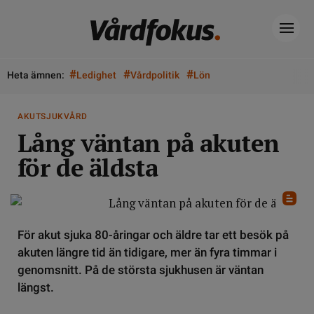
#
#
#
Heta ämnen:
Ledighet
Vårdpolitik
Lön
AKUTSJUKVÅRD
Lång väntan på akuten
för de äldsta
För akut sjuka 80-åringar och äldre tar ett besök på
akuten längre tid än tidigare, mer än fyra timmar i
genomsnitt. På de största sjukhusen är väntan
längst.