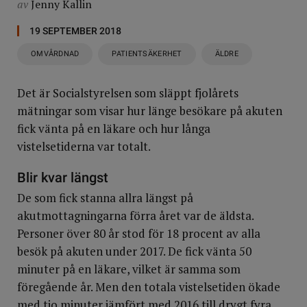
av
Jenny Kallin
19 SEPTEMBER 2018
OMVÅRDNAD
PATIENTSÄKERHET
ÄLDRE
Det är Socialstyrelsen som släppt fjolårets
mätningar som visar hur länge besökare på akuten
fick vänta på en läkare och hur långa
vistelsetiderna var totalt.
Blir kvar längst
De som fick stanna allra längst på
akutmottagningarna förra året var de äldsta.
Personer över 80 år stod för 18 procent av alla
besök på akuten under 2017. De fick vänta 50
minuter på en läkare, vilket är samma som
föregående år. Men den totala vistelsetiden ökade
med tio minuter jämfört med 2016 till drygt fyra