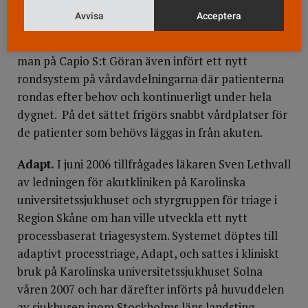
specialister finns alltid på plats.
Avvisa
Acceptera
För att undvika patientstockningar på akuten har
man på Capio S:t Göran även infört ett nytt
rondsystem på vårdavdelningarna där patienterna
rondas efter behov och kontinuerligt under hela
dygnet. På det sättet frigörs snabbt vårdplatser för
de patienter som behövs läggas in från akuten.
Adapt.
I juni 2006 tillfrågades läkaren Sven Lethvall
av ledningen för akutkliniken på Karolinska
universitetssjukhuset och styrgruppen för triage i
Region Skåne om han ville utveckla ett nytt
processbaserat triagesystem. Systemet döptes till
adaptivt processtriage, Adapt, och sattes i kliniskt
bruk på Karolinska universitetssjukhuset Solna
våren 2007 och har därefter införts på huvuddelen
av sjukhusen inom Stockholms läns landsting,