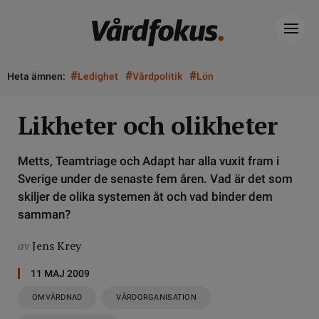
#
#
#
Heta ämnen:
Ledighet
Vårdpolitik
Lön
Likheter och olikheter
Metts, Teamtriage och Adapt har alla vuxit fram i
Sverige under de senaste fem åren. Vad är det som
skiljer de olika systemen åt och vad binder dem
samman?
av
Jens Krey
11 MAJ 2009
OMVÅRDNAD
VÅRDORGANISATION