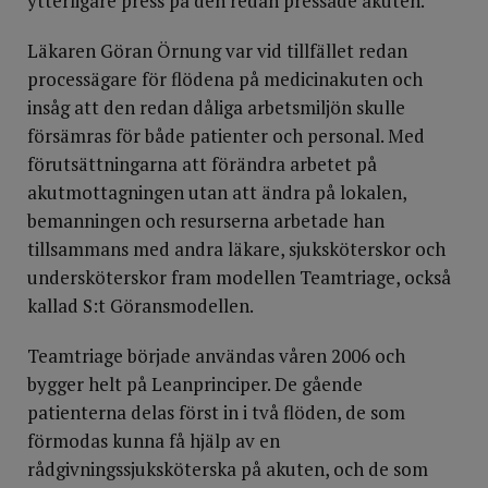
ytterligare press på den redan pressade akuten.
Läkaren Göran Örnung var vid tillfället redan
processägare för flödena på medicinakuten och
insåg att den redan dåliga arbetsmiljön skulle
försämras för både patienter och personal. Med
förutsättningarna att förändra arbetet på
akutmottagningen utan att ändra på lokalen,
bemanningen och resurserna arbetade han
tillsammans med andra läkare, sjuksköterskor och
undersköterskor fram modellen Teamtriage, också
kallad S:t Göransmodellen.
Teamtriage började användas våren 2006 och
bygger helt på Leanprinciper. De gående
patienterna delas först in i två flöden, de som
förmodas kunna få hjälp av en
rådgivningssjuksköterska på akuten, och de som