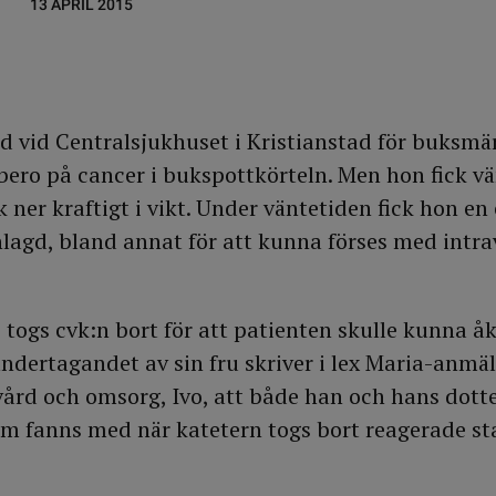
13 APRIL 2015
d vid Centralsjukhuset i Kristianstad för buksmä
 bero på cancer i bukspottkörteln. Men hon fick v
 ner kraftigt i vikt. Under väntetiden fick hon en
inlagd, bland annat för att kunna förses med intr
 togs cvk:n bort för att patienten skulle kunna 
ertagandet av sin fru skriver i lex Maria-anmäla
vård och omsorg, Ivo, att både han och hans dott
m fanns med när katetern togs bort reagerade st