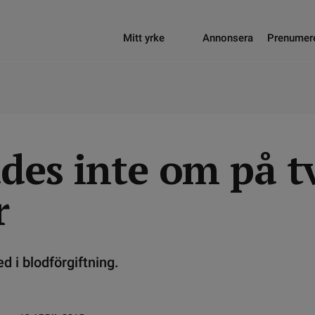
Mitt yrke
Annonsera
Prenumer
ades inte om på t
r
d i blodförgiftning.