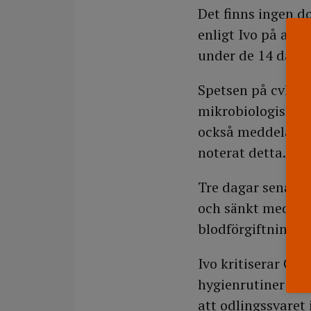
Det finns ingen d
enligt Ivo på att 
under de 14 daga
Spetsen på cvk:n 
mikrobiologiska la
också meddelades
noterat detta.
Tre dagar senare 
och sänkt medveta
blodförgiftning o
Ivo kritiserar Cen
hygienrutiner och
att odlingssvaret 