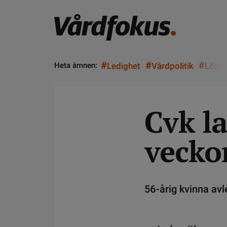
#
#
#
Heta ämnen:
Ledighet
Vårdpolitik
Lön
Cvk l
vecko
56-årig kvinna avle