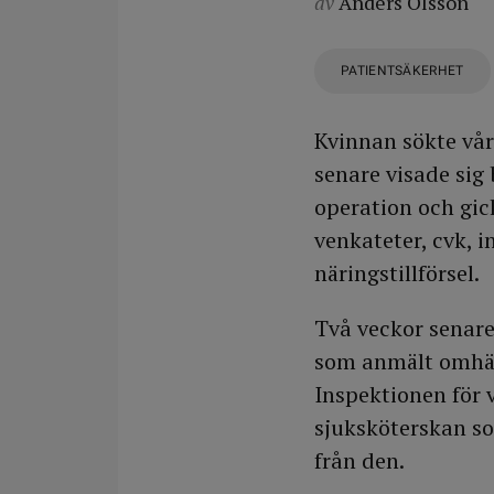
av
Anders Olsson
PATIENTSÄKERHET
Kvinnan sökte vår
senare visade sig
operation och gick
venkateter, cvk, 
näringstillförsel.
Två veckor senare
som anmält omhänd
Inspektionen för 
sjuksköterskan so
från den.