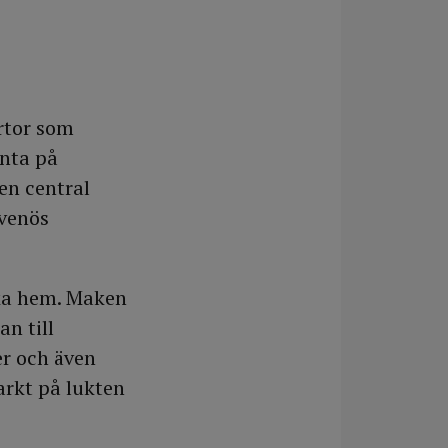
rtor som
änta på
 en central
avenös
åka hem. Maken
n till
er och även
arkt på lukten